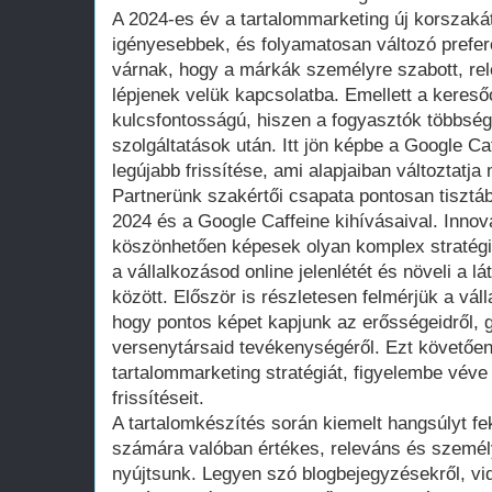
A 2024-es év a tartalommarketing új korszaká
igényesebbek, és folyamatosan változó prefer
várnak, hogy a márkák személyre szabott, rel
lépjenek velük kapcsolatba. Emellett a kereső
kulcsfontosságú, hiszen a fogyasztók többség
szolgáltatások után. Itt jön képbe a Google Ca
legújabb frissítése, ami alapjaiban változtatja
Partnerünk szakértői csapata pontosan tisztá
2024 és a Google Caffeine kihívásaival. Inno
köszönhetően képesek olyan komplex stratégiá
a vállalkozásod online jelenlétét és növeli a l
között. Először is részletesen felmérjük a váll
hogy pontos képet kapjunk az erősségeidről, 
versenytársaid tevékenységéről. Ezt követően
tartalommarketing stratégiát, figyelembe véve
frissítéseit.
A tartalomkészítés során kiemelt hangsúlyt fe
számára valóban értékes, releváns és személ
nyújtsunk. Legyen szó blogbejegyzésekről, vi