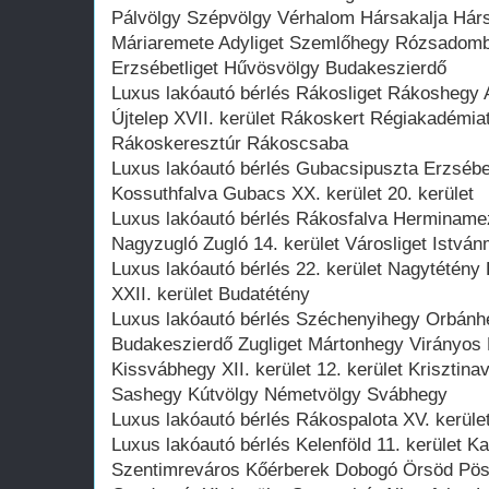
Pálvölgy Szépvölgy Vérhalom Hársakalja Hár
Máriaremete Adyliget Szemlőhegy Rózsadomb I
Erzsébetliget Hűvösvölgy Budakeszierdő
Luxus lakóautó bérlés Rákosliget Rákoshegy
Újtelep XVII. kerület Rákoskert Régiakadémia
Rákoskeresztúr Rákoscsaba
Luxus lakóautó bérlés Gubacsipuszta Erzsébet
Kossuthfalva Gubacs XX. kerület 20. kerület
Luxus lakóautó bérlés Rákosfalva Herminame
Nagyzugló Zugló 14. kerület Városliget István
Luxus lakóautó bérlés 22. kerület Nagytétény
XXII. kerület Budatétény
Luxus lakóautó bérlés Széchenyihegy Orbánh
Budakeszierdő Zugliget Mártonhegy Virányos
Kissvábhegy XII. kerület 12. kerület Krisztin
Sashegy Kútvölgy Németvölgy Svábhegy
Luxus lakóautó bérlés Rákospalota XV. kerület
Luxus lakóautó bérlés Kelenföld 11. kerület
Szentimreváros Kőérberek Dobogó Örsöd Pös