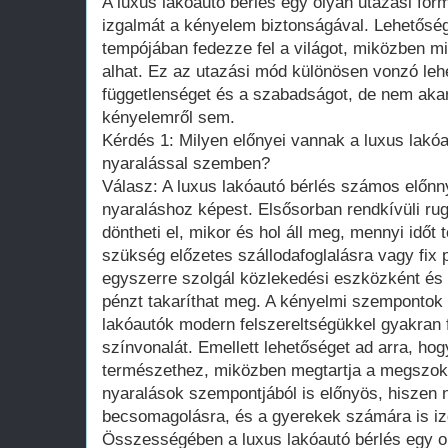
A luxus lakóautó bérlés egy olyan utazási form
izgalmát a kényelem biztonságával. Lehetőség
tempójában fedezze fel a világot, miközben m
alhat. Ez az utazási mód különösen vonzó lehe
függetlenséget és a szabadságot, de nem akar
kényelemről sem.
Kérdés 1: Milyen előnyei vannak a luxus lak
nyaralással szemben?
Válasz: A luxus lakóautó bérlés számos előn
nyaraláshoz képest. Elsősorban rendkívüli ru
döntheti el, mikor és hol áll meg, mennyi időt 
szükség előzetes szállodafoglalásra vagy fix 
egyszerre szolgál közlekedési eszközként és s
pénzt takaríthat meg. A kényelmi szempontok
lakóautók modern felszereltségükkel gyakran 
színvonalát. Emellett lehetőséget ad arra, hog
természethez, miközben megtartja a megszoko
nyaralások szempontjából is előnyös, hiszen 
becsomagolásra, és a gyerekek számára is izg
Összességében a luxus lakóautó bérlés egy ol