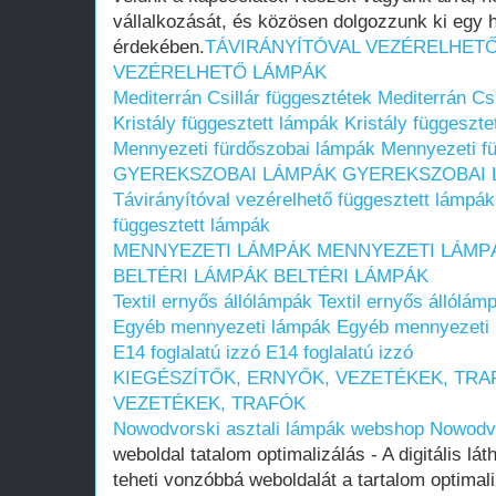
vállalkozását, és közösen dolgozzunk ki egy 
érdekében.
TÁVIRÁNYÍTÓVAL VEZÉRELHET
VEZÉRELHETŐ LÁMPÁK
Mediterrán Csillár függesztétek
Mediterrán Csi
Kristály függesztett lámpák
Kristály függeszte
Mennyezeti fürdőszobai lámpák
Mennyezeti f
GYEREKSZOBAI LÁMPÁK
GYEREKSZOBAI 
Távirányítóval vezérelhető függesztett lámpák
függesztett lámpák
MENNYEZETI LÁMPÁK
MENNYEZETI LÁMP
BELTÉRI LÁMPÁK
BELTÉRI LÁMPÁK
Textil ernyős állólámpák
Textil ernyős állólám
Egyéb mennyezeti lámpák
Egyéb mennyezeti
E14 foglalatú izzó
E14 foglalatú izzó
KIEGÉSZÍTŐK, ERNYŐK, VEZETÉKEK, TRA
VEZETÉKEK, TRAFÓK
Nowodvorski asztali lámpák webshop
Nowodvo
weboldal tatalom optimalizálás - A digitális 
teheti vonzóbbá weboldalát a tartalom optimal