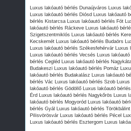
Luxus lakóautó bérlés Dunaújváros Luxus lak
Luxus lakóautó bérlés Diósd Luxus lakóautó 
bérlés Kistarcsa Luxus lakóautó bérlés Fót L
lakóautó bérlés Ráckeve Luxus lakóautó bérlé
Szigetszentmiklós Luxus lakóautó bérlés Kere
Kecskemét Luxus lakóautó bérlés Budaörs Lu
Luxus lakóautó bérlés Székesfehérvár Luxus 
Luxus lakóautó bérlés Vecsés Luxus lakóautó
bérlés Cegléd Luxus lakóautó bérlés Nagykáta
Budakeszi Luxus lakóautó bérlés Pomáz Luxu
lakóautó bérlés Budakalász Luxus lakóautó b
bérlés Vác Luxus lakóautó bérlés Szob Luxus
lakóautó bérlés Gödöllő Luxus lakóautó bérlé
Érd Luxus lakóautó bérlés Nagykőrös Luxus l
lakóautó bérlés Mogyoród Luxus lakóautó bér
bérlés Gyál Luxus lakóautó bérlés Törökbálint
Pilisvörösvár Luxus lakóautó bérlés Pécel Lu
Luxus lakóautó bérlés Esztergom Luxus lakóa