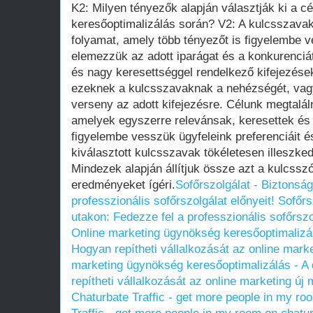
K2: Milyen tényezők alapján választják ki a c
keresőoptimalizálás során? V2: A kulcsszavak
folyamat, amely több tényezőt is figyelembe 
elemezzük az adott iparágat és a konkurenciá
és nagy keresettséggel rendelkező kifejezése
ezeknek a kulcsszavaknak a nehézségét, vagy
verseny az adott kifejezésre. Célunk megtalál
amelyek egyszerre relevánsak, keresettek és 
figyelembe vesszük ügyfeleink preferenciáit és
kiválasztott kulcsszavak tökéletesen illeszked
Mindezek alapján állítjuk össze azt a kulcssz
eredményeket ígéri.
Sofőrszolgálat - Biztonsá
professzionális sofőrszolgálat előnyeit!
Sofőrs
utakon: Fedezze fel a professzionális sofőrszo
Online marketing ügynökség keresőoptimalizálás
Hogyan repítheti vállalkozását az online mark
marketing ügynökség keresőoptimalizálás - A di
repítheti vállalkozását az online marketing új
Chaturbate Traffic - get more people in my ro