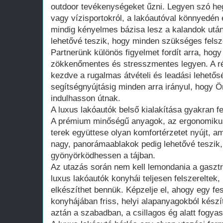
outdoor tevékenységeket űzni. Legyen szó he
vagy vízisportokról, a lakóautóval könnyedén e
mindig kényelmes bázisa lesz a kalandok után.
lehetővé teszik, hogy minden szükséges felsz
Partnerünk különös figyelmet fordít arra, hogy
zökkenőmentes és stresszmentes legyen. A rés
kezdve a rugalmas átvételi és leadási lehető
segítségnyújtásig minden arra irányul, hogy
indulhasson útnak.
A luxus lakóautók belső kialakítása gyakran fe
A prémium minőségű anyagok, az ergonomikus 
terek együttese olyan komfortérzetet nyújt, am
nagy, panorámaablakok pedig lehetővé teszik
gyönyörködhessen a tájban.
Az utazás során nem kell lemondania a gasztr
luxus lakóautók konyhái teljesen felszereltek,
elkészíthet bennük. Képzelje el, ahogy egy fes
konyhájában friss, helyi alapanyagokból készít
aztán a szabadban, a csillagos ég alatt fogyas