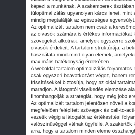
képezi a munkának. A szakemberek tisztában
túloptimalizálás ugyanolyan káros lehet, mint 
mindig megtalálják az egészséges egyensúlyt
Az optimalizált tartalom nem csak a kereső
az olvasók számára is értékes információkat k
szövegeket alkotnak, amelyek egyszerre szolgá
olvasók érdekeit. A tartalom struktúrája, a b
használata mind-mind olyan elemek, amelyek
maximális hatékonyság érdekében.
A weboldal tartalom optimalizálás folyamatos
csak egyszeri beavatkozást végez, hanem re
frissítésekkel biztosítja, hogy az oldal tarta
maradjon. A látogatói viselkedés elemzése al
finomhangolják a stratégiát, hogy még jobb e
Az optimalizált tartalom jelentősen növeli a ko
megfelelően felépített szövegek és call-to-a
vezetik végig a látogatót az értékesítési foly
valószínűséggel válnak ügyféllé. A szakértők 
arra, hogy a tartalom minden eleme összhangb