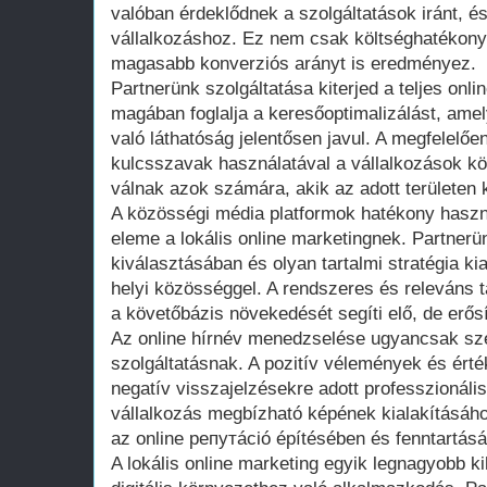
valóban érdeklődnek a szolgáltatások iránt, és
vállalkozáshoz. Ez nem csak költséghatékony
magasabb konverziós arányt is eredményez.
Partnerünk szolgáltatása kiterjed a teljes onlin
magában foglalja a keresőoptimalizálást, ame
való láthatóság jelentősen javul. A megfelelően
kulcsszavak használatával a vállalkozások k
válnak azok számára, akik az adott területen 
A közösségi média platformok hatékony haszn
eleme a lokális online marketingnek. Partnerü
kiválasztásában és olyan tartalmi stratégia ki
helyi közösséggel. A rendszeres és releváns 
a követőbázis növekedését segíti elő, de erősít
Az online hírnév menedzselése ugyancsak sze
szolgáltatásnak. A pozitív vélemények és érté
negatív visszajelzésekre adott professzionáli
vállalkozás megbízható képének kialakításáho
az online репутáció építésében és fenntartás
A lokális online marketing egyik legnagyobb k