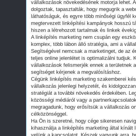
vállalkozások növekedésének motorja lehet. A
dolgoztak, tapasztalták, hogy megugrik a webo
láthatóságuk, és egyre több minőségi ügyfél k
megtervezett linképítési kampányok hosszú tá
hiszen a létrehozott tartalmak és linkek éveki
A linképítés marketing nem csupán egy eszk
komplex, több lábon álló stratégia, ami a válla
Segítségével nemcsak a marketinget, de az ér
teljes online jelenlétet is optimalizálni tudjuk
vállalkozások felismerjék ennek a területnek 
segítséget kérjenek a megvalósításhoz.
Cégünk linképítés marketing szakemberei kés
vállalkozás jelenlegi helyzetét, és kidolgozz
stratégiát a további növekedés érdekében. Leg
közösségi médiáról vagy a partnerkapcsolatok
megragadunk, hogy erősítsük a vállalkozás onl
célközönséggel.
Ha Ön is szeretné, hogy cége sikeresen navigá
kihasználja a linképítés marketing által kínált
velünk a kapcsolatot. Készek vagyunk arra, 