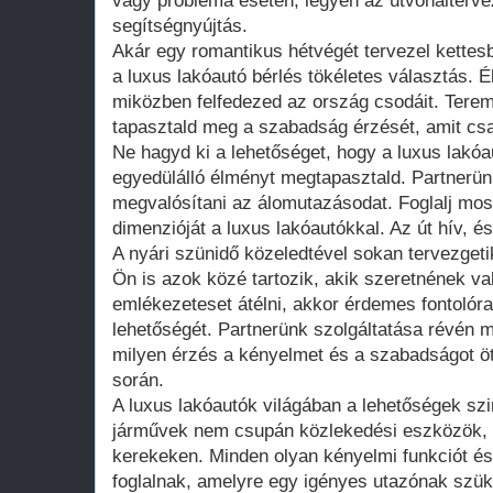
vagy probléma esetén, legyen az útvonalterve
segítségnyújtás.
Akár egy romantikus hétvégét tervezel kettesb
a luxus lakóautó bérlés tökéletes választás. É
miközben felfedezed az ország csodáit. Teremt
tapasztald meg a szabadság érzését, amit csak 
Ne hagyd ki a lehetőséget, hogy a luxus lakóaut
egyedülálló élményt megtapasztald. Partnerün
megvalósítani az álomutazásodat. Foglalj most
dimenzióját a luxus lakóautókkal. Az út hív, és
A nyári szünidő közeledtével sokan tervezgeti
Ön is azok közé tartozik, akik szeretnének va
emlékezeteset átélni, akkor érdemes fontolóra
lehetőségét. Partnerünk szolgáltatása révén 
milyen érzés a kényelmet és a szabadságot ötv
során.
A luxus lakóautók világában a lehetőségek szi
járművek nem csupán közlekedési eszközök, 
kerekeken. Minden olyan kényelmi funkciót é
foglalnak, amelyre egy igényes utazónak szük