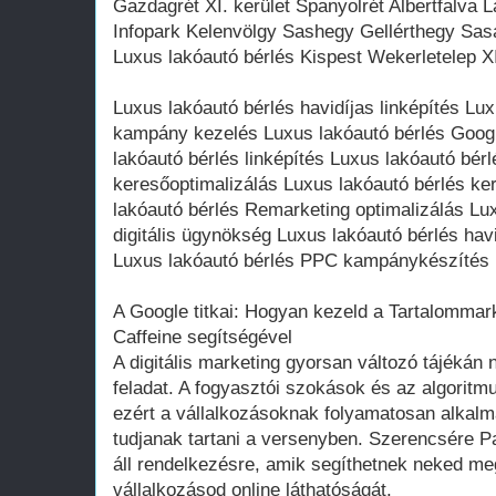
Gazdagrét XI. kerület Spanyolrét Albertfalv
Infopark Kelenvölgy Sashegy Gellérthegy Sas
Luxus lakóautó bérlés Kispest Wekerletelep XI
Luxus lakóautó bérlés havidíjas linképítés Lu
kampány kezelés Luxus lakóautó bérlés Googl
lakóautó bérlés linképítés Luxus lakóautó bé
keresőoptimalizálás Luxus lakóautó bérlés ke
lakóautó bérlés Remarketing optimalizálás Lux
digitális ügynökség Luxus lakóautó bérlés hav
Luxus lakóautó bérlés PPC kampánykészítés
A Google titkai: Hogyan kezeld a Tartalommar
Caffeine segítségével
A digitális marketing gyorsan változó tájékán
feladat. A fogyasztói szokások és az algoritm
ezért a vállalkozásoknak folyamatosan alkalm
tudjanak tartani a versenyben. Szerencsére 
áll rendelkezésre, amik segíthetnek neked meg
vállalkozásod online láthatóságát.