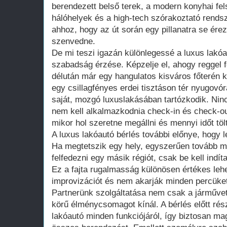
berendezett belső terek, a modern konyhai fe
hálóhelyek és a high-tech szórakoztató rends
ahhoz, hogy az út során egy pillanatra se ére
szenvedne.
De mi teszi igazán különlegessé a luxus lakóa
szabadság érzése. Képzelje el, ahogy reggel fe
délután már egy hangulatos kisváros főterén ko
egy csillagfényes erdei tisztáson tér nyugovó
saját, mozgó luxuslakásában tartózkodik. Nin
nem kell alkalmazkodnia check-in és check-ou
mikor hol szeretne megállni és mennyi időt töl
A luxus lakóautó bérlés további előnye, hogy l
Ha megtetszik egy hely, egyszerűen tovább ma
felfedezni egy másik régiót, csak be kell indít
Ez a fajta rugalmasság különösen értékes lehe
improvizációt és nem akarják minden percüket
Partnerünk szolgáltatása nem csak a járművet 
körű élménycsomagot kínál. A bérlés előtt rés
lakóautó minden funkciójáról, így biztosan ma