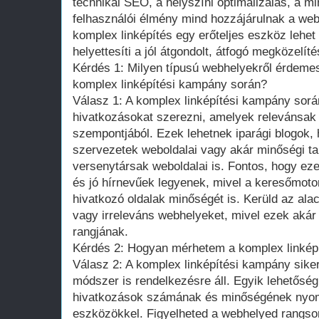
technikai SEO, a helyszíni optimalizálás, a mi
felhasználói élmény mind hozzájárulnak a web
komplex linképítés egy erőteljes eszköz lehe
helyettesíti a jól átgondolt, átfogó megközelíté
Kérdés 1: Milyen típusú webhelyekről érdeme
komplex linképítési kampány során?
Válasz 1: A komplex linképítési kampány sor
hivatkozásokat szerezni, amelyek relevánsak
szempontjából. Ezek lehetnek iparági blogok, 
szervezetek weboldalai vagy akár minőségi ta
versenytársak weboldalai is. Fontos, hogy e
és jó hírnevűek legyenek, mivel a keresőmoto
hivatkozó oldalak minőségét is. Kerüld az a
vagy irreleváns webhelyeket, mivel ezek akár 
rangjának.
Kérdés 2: Hogyan mérhetem a komplex linkép
Válasz 2: A komplex linképítési kampány sik
módszer is rendelkezésre áll. Egyik lehetősé
hivatkozások számának és minőségének nyom
eszközökkel. Figyelheted a webhelyed rangsor