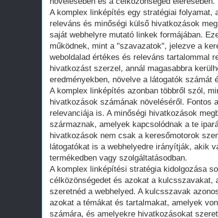
növelésében és a célközönséged elérésében.
A komplex linképítés egy stratégiai folyamat,
releváns és minőségi külső hivatkozások me
saját webhelyre mutató linkek formájában. Ez
működnek, mint a "szavazatok", jelezve a ke
weboldalad értékes és releváns tartalommal r
hivatkozást szerzel, annál magasabbra kerülh
eredményekben, növelve a látogatók számát és
A komplex linképítés azonban többről szól, m
hivatkozások számának növeléséről. Fontos 
relevanciája is. A minőségi hivatkozások megb
származnak, amelyek kapcsolódnak a te ipar
hivatkozások nem csak a keresőmotorok sze
látogatókat is a webhelyedre irányítják, akik 
termékedben vagy szolgáltatásodban.
A komplex linképítési stratégia kidolgozása so
célközönségedet és azokat a kulcsszavakat, a
szeretnéd a webhelyed. A kulcsszavak azonos
azokat a témákat és tartalmakat, amelyek vo
számára, és amelyekre hivatkozásokat szeretn