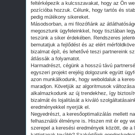
feltérképezik a kulcsszavakat, hogy az Ön web
pozícióba hozzuk. Célunk, hogy tartós és sta
pedig múlékony sikereket.
Másodsorban, a mi filozófiánk az átláthatóság
megosztunk ügyfeleinkkel, hogy tisztában leg
teszünk a siker érdekében. Rendszeres jelen
bemutatjuk a fejlődést és az elért mérföldköv
bizalmat épít, és lehetővé teszi partnereink 
átlássák a folyamatot.
Harmadrészt, cégünk a hosszú távú partners
egyszeri projekt erejéig dolgozunk együtt ügy
azon munkálkodunk, hogy weboldaluk a keres
maradjon. Követjük az algoritmusok változásai
alkalmazkodunk az új trendekhez, így biztosítv
bizalmát és lojalitását a kiváló szolgáltatásai
eredményekkel nyerjük el.
Negyedrészt, a keresőoptimalizálás mellett na
felhasználói élményre is. Hiszen mit ér egy we
szerepel a keresési eredmények között, de a 
kattintanak tovább? Szakértőink gondoskodnak