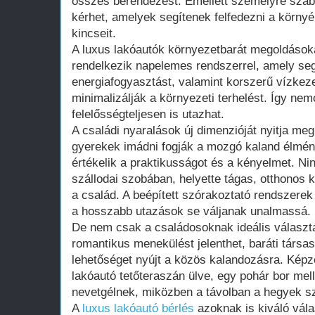
összes berendezést. Emellett személyre szabo
kérhet, amelyek segítenek felfedezni a környék 
kincseit.
A luxus lakóautók környezetbarát megoldásoka
rendelkezik napelemes rendszerrel, amely seg
energiafogyasztást, valamint korszerű vízkez
minimalizálják a környezeti terhelést. Így n
felelősségteljesen is utazhat.
A családi nyaralások új dimenzióját nyitja meg
gyerekek imádni fogják a mozgó kaland élmén
értékelik a praktikusságot és a kényelmet. N
szállodai szobában, helyette tágas, otthonos k
a család. A beépített szórakoztató rendszere
a hosszabb utazások se váljanak unalmassá.
De nem csak a családosoknak ideális választ
romantikus menekülést jelenthet, baráti társ
lehetőséget nyújt a közös kalandozásra. Képz
lakóautó tetőteraszán ülve, egy pohár bor mel
nevetgélnek, miközben a távolban a hegyek szil
A
luxus lakóautó bérlés
azoknak is kiváló vála