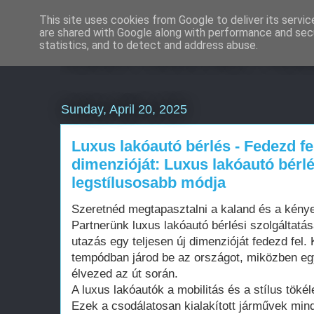
This site uses cookies from Google to deliver its servic
are shared with Google along with performance and secu
Eladó használt Pors
statistics, and to detect and address abuse.
Sunday, April 20, 2025
Luxus lakóautó bérlés - Fedezd fe
dimenzióját: Luxus lakóautó bérlé
legstílusosabb módja
Szeretnéd megtapasztalni a kaland és a kénye
Partnerünk luxus lakóautó bérlési szolgáltatás
utazás egy teljesen új dimenzióját fedezd fel. 
tempódban járod be az országot, miközben eg
élvezed az út során.
A luxus lakóautók a mobilitás és a stílus tökél
Ezek a csodálatosan kialakított járművek mi