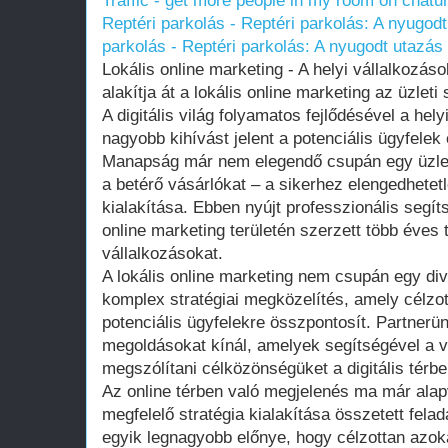
Traffic - get more people in my room on chatu
Reptéri parkolás - Reptéri parkolás: A nyugod
parkolás - Reptéri parkolás: A nyugodt utazás
Lokális online marketing - A helyi vállalkozás
alakítja át a lokális online marketing az üzleti 
A digitális világ folyamatos fejlődésével a he
nagyobb kihívást jelent a potenciális ügyfelek
Manapság már nem elegendő csupán egy üzleth
a betérő vásárlókat – a sikerhez elengedhetetle
kialakítása. Ebben nyújt professzionális segíts
online marketing területén szerzett több éves 
vállalkozásokat.
A lokális online marketing nem csupán egy di
komplex stratégiai megközelítés, amely célzo
potenciális ügyfelekre összpontosít. Partnerü
megoldásokat kínál, amelyek segítségével a v
megszólítani célközönségüket a digitális térbe
Az online térben való megjelenés ma már alap
megfelelő stratégia kialakítása összetett felad
egyik legnagyobb előnye, hogy célzottan azoka