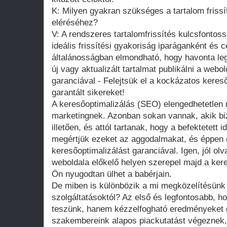
K: Milyen gyakran szükséges a tartalom friss
eléréséhez?
V: A rendszeres tartalomfrissítés kulcsfontos
ideális frissítési gyakoriság iparáganként és 
általánosságban elmondható, hogy havonta le
új vagy aktualizált tartalmat publikálni a web
garanciával - Felejtsük el a kockázatos keres
garantált sikereket!
A keresőoptimalizálás (SEO) elengedhetetlen r
marketingnek. Azonban sokan vannak, akik b
illetően, és attól tartanak, hogy a befektetett
megértjük ezeket az aggodalmakat, és éppen e
keresőoptimalizálást garanciával. Igen, jól ol
weboldala előkelő helyen szerepel majd a ker
Ön nyugodtan ülhet a babérjain.
De miben is különbözik a mi megközelítésü
szolgáltatásoktól? Az első és legfontosabb, h
teszünk, hanem kézzelfogható eredményeket g
szakembereink alapos piackutatást végeznek,