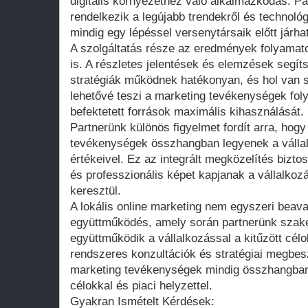
digitális környezethez való alkalmazkodás. P
rendelkezik a legújabb trendekről és technológ
mindig egy lépéssel versenytársaik előtt járha
A szolgáltatás része az eredmények folyama
is. A részletes jelentések és elemzések segít
stratégiák működnek hatékonyan, és hol van 
lehetővé teszi a marketing tevékenységek fol
befektetett források maximális kihasználását.
Partnerünk különös figyelmet fordít arra, hogy
tevékenységek összhangban legyenek a vállal
értékeivel. Ez az integrált megközelítés bizto
és professzionális képet kapjanak a vállalkoz
keresztül.
A lokális online marketing nem egyszeri bea
együttműködés, amely során partnerünk szaké
együttműködik a vállalkozással a kitűzött cél
rendszeres konzultációk és stratégiai megbesz
marketing tevékenységek mindig összhangban 
célokkal és piaci helyzettel.
Gyakran Ismételt Kérdések: