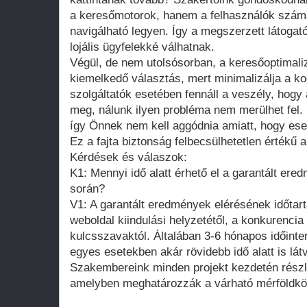
a keresőmotorok, hanem a felhasználók szám
navigálható legyen. Így a megszerzett látogat
lojális ügyfelekké válhatnak.
Végül, de nem utolsósorban, a keresőoptimaliz
kiemelkedő választás, mert minimalizálja a 
szolgáltatók esetében fennáll a veszély, hogy 
meg, nálunk ilyen probléma nem merülhet fel.
így Önnek nem kell aggódnia amiatt, hogy esetl
Ez a fajta biztonság felbecsülhetetlen értékű 
Kérdések és válaszok:
K1: Mennyi idő alatt érhető el a garantált ere
során?
V1: A garantált eredmények elérésének időtar
weboldal kiindulási helyzetétől, a konkurencia
kulcsszavaktól. Általában 3-6 hónapos időinte
egyes esetekben akár rövidebb idő alatt is lát
Szakembereink minden projekt kezdetén részl
amelyben meghatározzák a várható mérföldkö