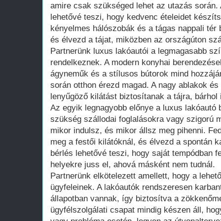
amire csak szükséged lehet az utazás során. A
lehetővé teszi, hogy kedvenc ételeidet készítsd
kényelmes hálószobák és a tágas nappali tér 
és élvezd a tájat, miközben az országúton sz
Partnerünk luxus lakóautói a legmagasabb szí
rendelkeznek. A modern konyhai berendezése
ágyneműk és a stílusos bútorok mind hozzájá
során otthon érezd magad. A nagy ablakok és
lenyűgöző kilátást biztosítanak a tájra, bárhol 
Az egyik legnagyobb előnye a luxus lakóautó
szükség szállodai foglalásokra vagy szigorú m
mikor indulsz, és mikor állsz meg pihenni. Fedez
meg a festői kilátóknál, és élvezd a spontán k
bérlés lehetővé teszi, hogy saját tempódban f
helyekre juss el, ahová másként nem tudnál.
Partnerünk elkötelezett amellett, hogy a lehető
ügyfeleinek. A lakóautók rendszeresen karbant
állapotban vannak, így biztosítva a zökkenőm
ügyfélszolgálati csapat mindig készen áll, ho