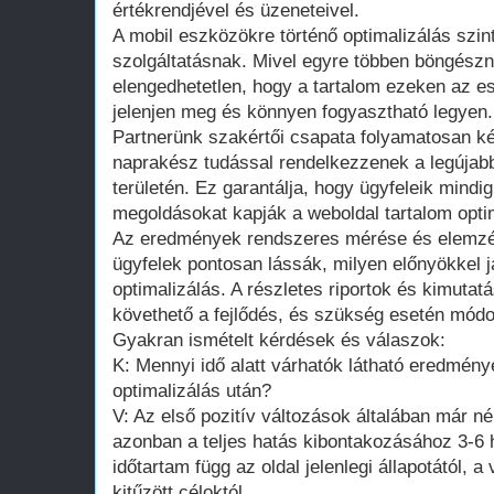
értékrendjével és üzeneteivel.
A mobil eszközökre történő optimalizálás szin
szolgáltatásnak. Mivel egyre többen böngészn
elengedhetetlen, hogy a tartalom ezeken az e
jelenjen meg és könnyen fogyasztható legyen.
Partnerünk szakértői csapata folyamatosan k
naprakész tudással rendelkezzenek a legújabb
területén. Ez garantálja, hogy ügyfeleik mindi
megoldásokat kapják a weboldal tartalom opti
Az eredmények rendszeres mérése és elemzés
ügyfelek pontosan lássák, milyen előnyökkel já
optimalizálás. A részletes riportok és kimuta
követhető a fejlődés, és szükség esetén módos
Gyakran ismételt kérdések és válaszok:
K: Mennyi idő alatt várhatók látható eredmény
optimalizálás után?
V: Az első pozitív változások általában már né
azonban a teljes hatás kibontakozásához 3-6
időtartam függ az oldal jelenlegi állapotától, 
kitűzött céloktól.