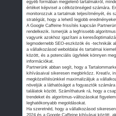
egyéb formában megjelenő tartalmakról, mind
értéket képvisel a célközönséged számára. E
monitorozzuk a tartalmak teljesítményét, és 
stratégiát, hogy a lehető legjobb eredményeke
A Google Caffeine frissítés kapcsán Partnerü
rendelkezik. Ismerjük a legfrissebb algoritmu
vagyunk azokhoz igazítani a keresőoptimalizá
legmodernebb SEO-eszközök és -technikák alk
a vállalkozásod weboldalai és tartalmai kiemel
között, és a potenciális ügyfelek könnyen meg
információkat.
Partnerünk abban segít, hogy a Tartalommarke
kihívásaival sikeresen megbirkózz. Kreatív, i
megközelítésünkkel maximalizáljuk a vállalkoz
növeljük a láthatóságot a fogyasztók számára
találatok között. Számíthatunk rá, hogy a csap
trendeket és algoritmus-változásokat figyelemb
leghatékonyabb megoldásokat.
Ha szeretnéd, hogy a vállalkozásod sikeresen
2024 és a Google Caffeine kihívásai között, 