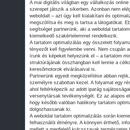
A mai digitális világban egy vállalkozás online
szerepet játszik a sikerben. Azonban nem elé
weboldalt – azt úgy kell kialakítani és optimal
megszólítsa és meg is tartsa a látogatókat. Eb
segítséget partnerünk, aki a weboldal tartalom
kiemelkedő szakértelemmel rendelkezik.
A tartalom optimalizálás egy összetett folya
tényezőt kell figyelembe venni. Nem csupán a
írunk és képeket helyezünk el – a tartalom m
struktúrájának összhangban kell lennie a célk
keresőmotorok elvárásaival is.
Partnerünk egyedi megközelítése abban rejlik
személyre szabottan kezel. A folyamat egy ré
ahol feltérképezik az adott iparág sajátossága
versenytársak tevékenységét. Ez az alapos el
hogy később valóban hatékony tartalom optimal
dolgozhassanak ki.
A weboldal tartalom optimalizálás során kiemel
felhasználói élményre. A könnyen érthető, inf
mellett a megfelelő kulcsszavak természetes 