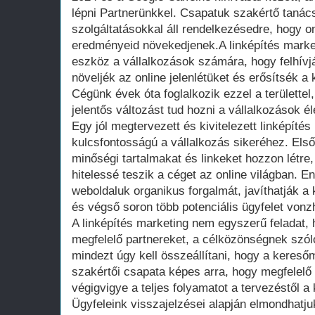
lépni Partnerünkkel. Csapatuk szakértő taná
szolgáltatásokkal áll rendelkezésedre, hogy onl
eredményeid növekedjenek.A linképítés marke
eszköz a vállalkozások számára, hogy felhívj
növeljék az online jelenlétüket és erősítsék a 
Cégünk évek óta foglalkozik ezzel a területtel
jelentős változást tud hozni a vállalkozások é
Egy jól megtervezett és kivitelezett linképítés
kulcsfontosságú a vállalkozás sikeréhez. Első
minőségi tartalmakat és linkeket hozzon létr
hitelessé teszik a céget az online világban. E
weboldaluk organikus forgalmát, javíthatják a
és végső soron több potenciális ügyfelet vonz
A linképítés marketing nem egyszerű feladat, h
megfelelő partnereket, a célközönségnek szóló
mindezt úgy kell összeállítani, hogy a kereső
szakértői csapata képes arra, hogy megfelelő 
végigvigye a teljes folyamatot a tervezéstől a 
Ügyfeleink visszajelzései alapján elmondhatju