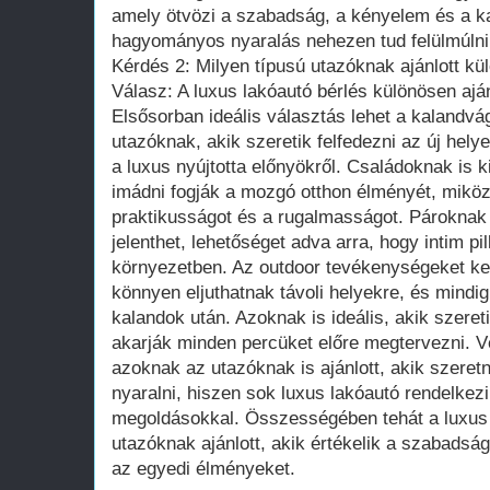
amely ötvözi a szabadság, a kényelem és a ka
hagyományos nyaralás nehezen tud felülmúlni
Kérdés 2: Milyen típusú utazóknak ajánlott kü
Válasz: A luxus lakóautó bérlés különösen aján
Elsősorban ideális választás lehet a kalandvá
utazóknak, akik szeretik felfedezni az új hel
a luxus nyújtotta előnyökről. Családoknak is k
imádni fogják a mozgó otthon élményét, miköz
praktikusságot és a rugalmasságot. Pároknak
jelenthet, lehetőséget adva arra, hogy intim pil
környezetben. Az outdoor tevékenységeket ked
könnyen eljuthatnak távoli helyekre, és mindi
kalandok után. Azoknak is ideális, akik szeret
akarják minden percüket előre megtervezni. V
azoknak az utazóknak is ajánlott, akik szere
nyaralni, hiszen sok luxus lakóautó rendelkez
megoldásokkal. Összességében tehát a luxus 
utazóknak ajánlott, akik értékelik a szabadság
az egyedi élményeket.