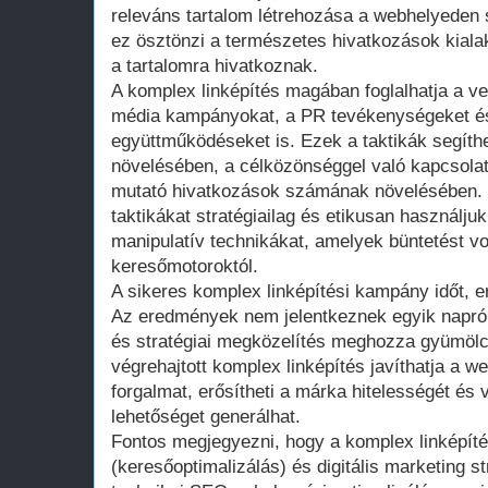
releváns tartalom létrehozása a webhelyeden 
ez ösztönzi a természetes hivatkozások kial
a tartalomra hivatkoznak.
A komplex linképítés magában foglalhatja a v
média kampányokat, a PR tevékenységeket és
együttműködéseket is. Ezek a taktikák segít
növelésében, a célközönséggel való kapcsolat
mutató hivatkozások számának növelésében. 
taktikákat stratégiailag és etikusan használj
manipulatív technikákat, amelyek büntetést 
keresőmotoroktól.
A sikeres komplex linképítési kampány időt, er
Az eredmények nem jelentkeznek egyik napról
és stratégiai megközelítés meghozza gyümölcs
végrehajtott komplex linképítés javíthatja a we
forgalmat, erősítheti a márka hitelességét és 
lehetőséget generálhat.
Fontos megjegyezni, hogy a komplex linképí
(keresőoptimalizálás) és digitális marketing st