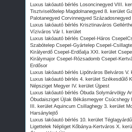
Luxus lakóautó bérlés Losoncinegyed VIII. ke
Tisztviselőtelep Magdolnanegyed 8. kerület
Palotanegyed Corvinnegyed Századosnegyed
Luxus lakóautó bérlés Krisztinaváros Gellérth
Víziváros Vár I. kerület
Luxus lakóautó bérlés Csepel-Háros CsepelC
Szabótelep Csepel-Gyártelep Csepel-Csillagte
Királyerdő Csepel-Erdőalja XXI. kerület Csep
Királymajor Csepel-Rózsadomb Csepel-Kertvá
Erdősor
Luxus lakóautó bérlés Lipótváros Belváros V. k
Luxus lakóautó bérlés 4. kerület Székesdűlő 
Népsziget Megyer IV. kerület Újpest
Luxus lakóautó bérlés Óbuda Solymárvölgy 
Óbudaisziget Újlak Békásmegyer Csúcshegy
III. kerület Aquincum Csillaghegy 3. kerület 
Harsánylejtő
Luxus lakóautó bérlés 10. kerület Téglagyárd
Ligettelek Népliget Kőbánya-Kertváros X. kerü