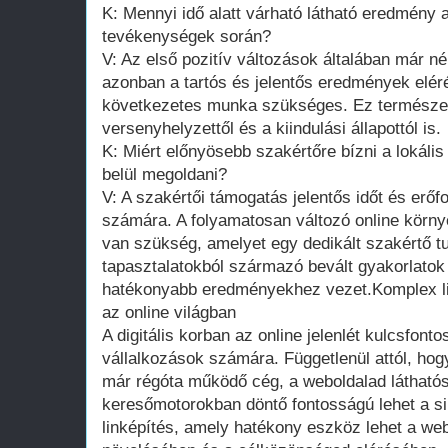
K: Mennyi idő alatt várható látható eredmény a
tevékenységek során?
V: Az első pozitív változások általában már né
azonban a tartós és jelentős eredmények elé
következetes munka szükséges. Ez természete
versenyhelyzettől és a kiindulási állapottól is.
K: Miért előnyösebb szakértőre bízni a lokális
belül megoldani?
V: A szakértői támogatás jelentős időt és erőf
számára. A folyamatosan változó online körn
van szükség, amelyet egy dedikált szakértő tud
tapasztalatokból származó bevált gyakorlato
hatékonyabb eredményekhez vezet.Komplex lin
az online világban
A digitális korban az online jelenlét kulcsfont
vállalkozások számára. Függetlenül attól, ho
már régóta működő cég, a weboldalad látható
keresőmotorokban döntő fontosságú lehet a si
linképítés, amely hatékony eszköz lehet a we