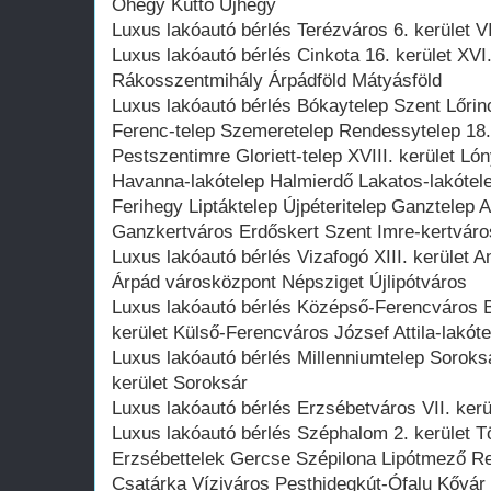
Óhegy Kúttó Újhegy
Luxus lakóautó bérlés Terézváros 6. kerület VI
Luxus lakóautó bérlés Cinkota 16. kerület XVI
Rákosszentmihály Árpádföld Mátyásföld
Luxus lakóautó bérlés Bókaytelep Szent Lőrin
Ferenc-telep Szemeretelep Rendessytelep 18. 
Pestszentimre Gloriett-telep XVIII. kerület Ló
Havanna-lakótelep Halmierdő Lakatos-lakótel
Ferihegy Liptáktelep Újpéteritelep Ganztelep 
Ganzkertváros Erdőskert Szent Imre-kertváro
Luxus lakóautó bérlés Vizafogó XIII. kerület A
Árpád városközpont Népsziget Újlipótváros
Luxus lakóautó bérlés Középső-Ferencváros B
kerület Külső-Ferencváros József Attila-lakóte
Luxus lakóautó bérlés Millenniumtelep Soroksár
kerület Soroksár
Luxus lakóautó bérlés Erzsébetváros VII. kerül
Luxus lakóautó bérlés Széphalom 2. kerület T
Erzsébettelek Gercse Szépilona Lipótmező R
Csatárka Víziváros Pesthidegkút-Ófalu Kővár