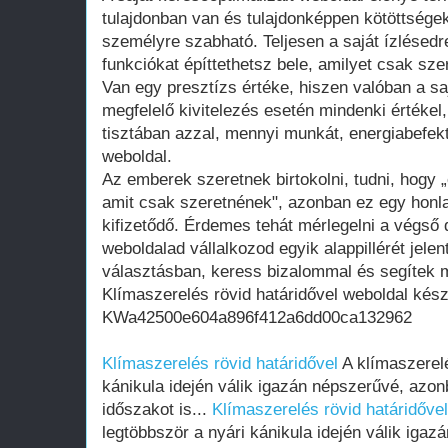
tulajdonban van és tulajdonképpen kötöttsége
személyre szabható. Teljesen a saját ízlésedr
funkciókat építtethetsz bele, amilyet csak szer
Van egy presztízs értéke, hiszen valóban a saj
megfelelő kivitelezés esetén mindenki értékel
tisztában azzal, mennyi munkát, energiabefekte
weboldal.
Az emberek szeretnek birtokolni, tudni, hogy 
amit csak szeretnének", azonban ez egy honla
kifizetődő. Érdemes tehát mérlegelni a végső d
weboldalad vállalkozod egyik alappillérét jelen
választásban, keress bizalommal és segítek m
Klímaszerelés rövid határidővel weboldal kész
KWa42500e604a896f412a6dd00ca132962
Klímaszerelés rövid határidővel
A klímaszerelé
kánikula idején válik igazán népszerűvé, azon
időszakot is...
Klímaszerelés rövid határidővel
legtöbbször a nyári kánikula idején válik iga