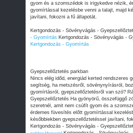
gyom és a szomszédok is irigykedve nézik, ér
gyomírtással kezelésbe venni a talajt, majd 
javítani, fokozni a fű állapotát.
Kertgondozás - Sövényvágás - Gyepszellőztet
- Gyomírtás
Kertgondozás - Sövényvágás - Gye
Kertgondozás - Gyomírtás
Gyepszellőztetés parkban
Nincs elég időd, energiád kerted rendszeres g
segítség, ha metszésről, sövénynyírásról, boz
gyomírtásról, gyepszellőztetésről van szó? R
Gyepszellőztetés Ha gyönyörű, összefüggő zöl
szeretnél, amit nem csúfít gyom és a szomszé
érdemes füvesítés előtt gyomírtással kezelésb
későbbiekben gyepszellőztetéssel javítani, foko
Kertgondozás - Sövényvágás - Gyepszellőztet
Kertgondozás - Sövényvágás - G