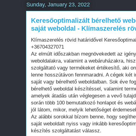
Sunday, January 23, 2022
Keresőoptimalizált bérelhető web
saját weboldal - Klímaszerelés rö
Klímaszerelés rövid határidővel Keresőoptimal
+36704327071
Az elmúlt időszakban megnövekedett az igén
weboldalakra, valamint a webáruházakra, his
szolgáltató vagy termékeket értékesítő, aki on
lenne hosszútávon fennmaradni. A cégek két i
saját vagy bérelhető weboldalban. Sok éve fo
bérelhető weboldal készítéssel, valamint term
amelyek átadás után véglegesen a vevő tula
során több 100 bemutatkozó honlapot és webá
jól látom, mikor, melyik lehetőséget érdemese
Az alábbi sorokkal bízom benne, hogy segíthe
saját weboldalt nyiss vagy inkább keresőoptim
készítés szolgáltatást válassz.