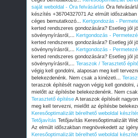
saját weboldal - Óra felvásárlás
Óra felvásárl
készítés +36704327071 Az elmúlt időszakban
céges bemutatkozó...
Kertgondozás - Permet
kerted rendszeres gondozására? Esetleg jól j
sövénynyírásról,...
Kertgondozás - Permetezé
kerted rendszeres gondozására? Esetleg jól j
sövénynyírásról,...
Kertgondozás - Permetezé
kerted rendszeres gondozására? Esetleg jól j
sövénynyírásról,...
Teraszok / Terasztető épít
végig kell gondolni, alaposan meg kell tervezni
belekezdenénk. Nem csak a kinézeti...
Terasz
teraszok építését nagyon végig kell gondolni, 
mielőtt az építésbe belekezdenénk. Nem csak 
Terasztető építése
A teraszok építését nagyon 
meg kell tervezni, mielőtt az építésbe beleke
Keresőoptimalizált bérelhető weboldal készítés
Tetőjavítás
Tetőjavítás Keresőoptimalizált We
Az elmúlt időszakban megnövekedett az igény
Keresőoptimalizált bérelhető weboldal készítés