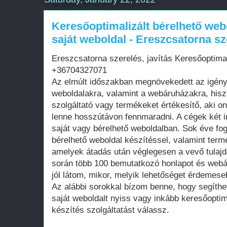
Keresőoptimalizált bérelhető web
saját weboldal - Ereszcsatorna sze
Ereszcsatorna szerelés, javítás Keresőoptima
+36704327071
Az elmúlt időszakban megnövekedett az igén
weboldalakra, valamint a webáruházakra, his
szolgáltató vagy termékeket értékesítő, aki on
lenne hosszútávon fennmaradni. A cégek két i
saját vagy bérelhető weboldalban. Sok éve fo
bérelhető weboldal készítéssel, valamint term
amelyek átadás után véglegesen a vevő tula
során több 100 bemutatkozó honlapot és webá
jól látom, mikor, melyik lehetőséget érdemese
Az alábbi sorokkal bízom benne, hogy segíthe
saját weboldalt nyiss vagy inkább keresőoptim
készítés szolgáltatást válassz.