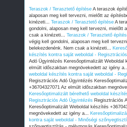
Teraszok / Terasztető építése
A teraszok építé
alaposan meg kell tervezni, mielőtt az építé
kinézeti...
Teraszok / Terasztető építése
A tera
gondolni, alaposan meg kell tervezni, mielőt
csak a kinézeti...
Teraszok / Terasztető építé
végig kell gondolni, alaposan meg kell tervezni
belekezdenénk. Nem csak a kinézeti...
Kereső
készítés kontra saját weboldal - Regisztráció
Adó Ügyintézés Keresőoptimalizált Weboldal
elmúlt időszakban megnövekedett az igény a.
weboldal készítés kontra saját weboldal - Reg
Regisztrációs Adó Ügyintézés Keresőoptimaliz
+36704327071 Az elmúlt időszakban megnöveke
Keresőoptimalizált bérelhető weboldal készítés
Regisztrációs Adó Ügyintézés
Regisztrációs 
Keresőoptimalizált Weboldal készítés +36704
megnövekedett az igény a...
Keresőoptimalizál
kontra saját weboldal - Minőségi szőnyegtisz
szőnyegtisztítás - mélymosás Keresőoptimaliz