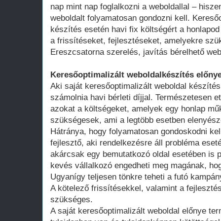
nap mint nap foglalkozni a weboldallal – hisze
weboldalt folyamatosan gondozni kell. Keresőo
készítés esetén havi fix költségért a honlap
a frissítéseket, fejlesztéseket, amelyekre szü
Ereszcsatorna szerelés, javítás bérelhető web
Keresőoptimalizált weboldalkészítés előnye
Aki saját keresőoptimalizált weboldal készítés
számolnia havi bérleti díjjal. Természetesen ett
azokat a költségeket, amelyek egy honlap műk
szükségesek, ami a legtöbb esetben elenyésző
Hátránya, hogy folyamatosan gondoskodni kell
fejlesztő, aki rendelkezésre áll probléma ese
akárcsak egy bemutatkozó oldal esetében is 
kevés vállalkozó engedheti meg magának, hogy
Ugyanígy teljesen tönkre teheti a futó kampán
A kötelező frissítésekkel, valamint a fejleszté
szükséges.
A saját keresőoptimalizált weboldal előnye te