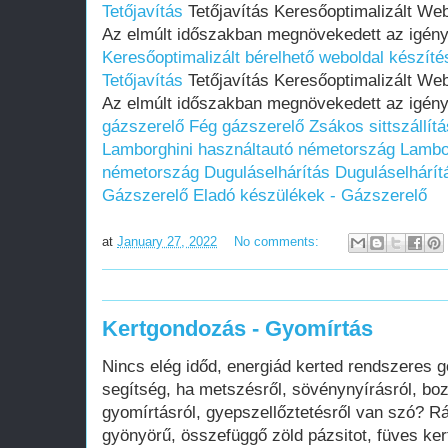
Tetőjavítás
Tetőjavítás Keresőoptimalizált We
Az elmúlt időszakban megnövekedett az igény
Keresőoptimalizált bérelhető weboldal készítés
Tetőjavítás
Tetőjavítás Keresőoptimalizált We
Az elmúlt időszakban megnövekedett az igén
gázszerelő
Fég gázszerelő
Zsákos sittszállítá
Lamborghini használtautó németország
Lambor
németország
Duguláselhárítás
Duguláselhárít
Gázszerelő
Eladó készülékek - Gázszerelő
at
January 27, 2022
No comments:
Kertgondozás - Gyomírtás
Nincs elég időd, energiád kerted rendszeres g
segítség, ha metszésről, sövénynyírásról, boz
gyomírtásról, gyepszellőztetésről van szó? 
gyönyörű, összefüggő zöld pázsitot, füves kert