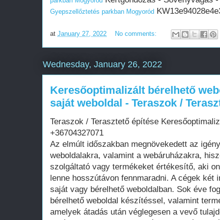
parkban Mogyoród
KW13e94028e4e30
Gyepszellőztetés parkban Mogyoród
at
January 27, 2022
No comments:
Wednesday, January 26, 2022
Keresőoptimalizált bérelhető web
saját weboldal - Teraszok / Terasz
Teraszok / Terasztető építése Keresőoptimaliz
+36704327071
Az elmúlt időszakban megnövekedett az igén
weboldalakra, valamint a webáruházakra, his
szolgáltató vagy termékeket értékesítő, aki on
lenne hosszútávon fennmaradni. A cégek két i
saját vagy bérelhető weboldalban. Sok éve fo
bérelhető weboldal készítéssel, valamint term
amelyek átadás után véglegesen a vevő tula