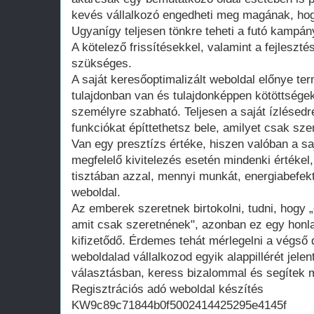
kevés vállalkozó engedheti meg magának, hogy
Ugyanígy teljesen tönkre teheti a futó kampán
A kötelező frissítésekkel, valamint a fejleszté
szükséges.
A saját keresőoptimalizált weboldal előnye te
tulajdonban van és tulajdonképpen kötöttsége
személyre szabható. Teljesen a saját ízlésedr
funkciókat építtethetsz bele, amilyet csak szer
Van egy presztízs értéke, hiszen valóban a saj
megfelelő kivitelezés esetén mindenki értékel
tisztában azzal, mennyi munkát, energiabefekte
weboldal.
Az emberek szeretnek birtokolni, tudni, hogy 
amit csak szeretnének", azonban ez egy honla
kifizetődő. Érdemes tehát mérlegelni a végső d
weboldalad vállalkozod egyik alappillérét jelen
választásban, keress bizalommal és segítek m
Regisztrációs adó weboldal készítés
KW9c89c71844b0f5002414425295e4145f