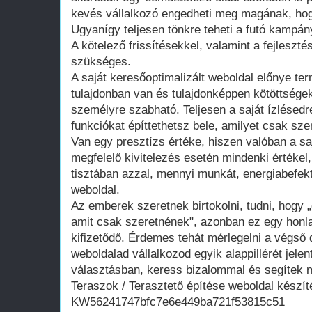
kevés vállalkozó engedheti meg magának, hogy
Ugyanígy teljesen tönkre teheti a futó kampán
A kötelező frissítésekkel, valamint a fejleszté
szükséges.
A saját keresőoptimalizált weboldal előnye te
tulajdonban van és tulajdonképpen kötöttsége
személyre szabható. Teljesen a saját ízlésedr
funkciókat építtethetsz bele, amilyet csak szer
Van egy presztízs értéke, hiszen valóban a saj
megfelelő kivitelezés esetén mindenki értékel
tisztában azzal, mennyi munkát, energiabefekte
weboldal.
Az emberek szeretnek birtokolni, tudni, hogy 
amit csak szeretnének", azonban ez egy honla
kifizetődő. Érdemes tehát mérlegelni a végső d
weboldalad vállalkozod egyik alappillérét jelen
választásban, keress bizalommal és segítek m
Teraszok / Terasztető építése weboldal készít
KW56241747bfc7e6e449ba721f53815c51