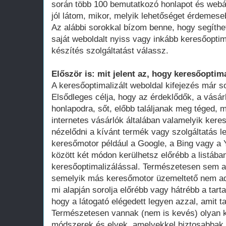
során több 100 bemutatkozó honlapot és webá
jól látom, mikor, melyik lehetőséget érdemese
Az alábbi sorokkal bízom benne, hogy segíthe
saját weboldalt nyiss vagy inkább keresőoptim
készítés szolgáltatást válassz.
Először is: mit jelent az, hogy keresőoptima
A keresőoptimalizált weboldal kifejezés már 
Elsődleges célja, hogy az érdeklődők, a vásár
honlapodra, sőt, előbb találjanak meg téged, 
internetes vásárlók általában valamelyik ker
nézelődni a kívánt termék vagy szolgáltatás le
keresőmotor például a Google, a Bing vagy a Y
között két módon kerülhetsz előrébb a listában
keresőoptimalizálással. Természetesen sem a
semelyik más keresőmotor üzemeltető nem adot
mi alapján sorolja előrébb vagy hátrébb a tarta
hogy a látogató elégedett legyen azzal, amit ta
Természetesen vannak (nem is kevés) olyan k
módszerek és elvek, amelyekkel biztosabbak 