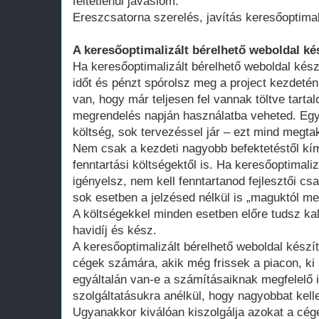
feltétlenül javaslom.
Ereszcsatorna szerelés, javítás keresőoptimal
A keresőoptimalizált bérelhető weboldal ké
Ha keresőoptimalizált bérelhető weboldal kész
időt és pénzt spórolsz meg a project kezdeté
van, hogy már teljesen fel vannak töltve tart
megrendelés napján használatba veheted. Egy 
költség, sok tervezéssel jár – ezt mind megtak
Nem csak a kezdeti nagyobb befektetéstől k
fenntartási költségektől is. Ha keresőoptimali
igényelsz, nem kell fenntartanod fejlesztői cs
sok esetben a jelzésed nélkül is „maguktól m
A költségekkel minden esetben előre tudsz kal
havidíj és kész.
A keresőoptimalizált bérelhető weboldal kész
cégek számára, akik még frissek a piacon, ki 
egyáltalán van-e a számításaiknak megfelelő 
szolgáltatásukra anélkül, hogy nagyobbat kell
Ugyanakkor kiválóan kiszolgálja azokat a cég