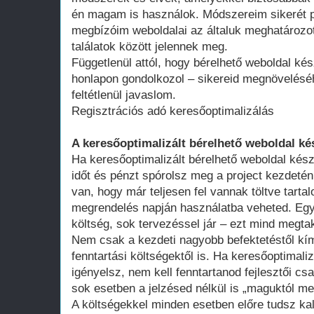
én magam is használok. Módszereim sikerét p
megbízóim weboldalai az általuk meghatározot
találatok között jelennek meg.
Függetlenül attól, hogy bérelhető weboldal kés
honlapon gondolkozol – sikereid megnövelésé
feltétlenül javaslom.
Regisztrációs adó keresőoptimalizálás
A keresőoptimalizált bérelhető weboldal ké
Ha keresőoptimalizált bérelhető weboldal kész
időt és pénzt spórolsz meg a project kezdeté
van, hogy már teljesen fel vannak töltve tart
megrendelés napján használatba veheted. Egy 
költség, sok tervezéssel jár – ezt mind megtak
Nem csak a kezdeti nagyobb befektetéstől k
fenntartási költségektől is. Ha keresőoptimali
igényelsz, nem kell fenntartanod fejlesztői cs
sok esetben a jelzésed nélkül is „maguktól m
A költségekkel minden esetben előre tudsz kal