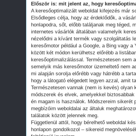
Először is: mit jelent az, hogy keresőoptima
A keresőoptimalizált weboldal kifejezés már 
Elsődleges célja, hogy az érdeklődők, a vásár
honlapodra, sőt, előbb találjanak meg téged, 
internetes vásárlók általában valamelyik ker
nézelődni a kívánt termék vagy szolgáltatás le
keresőmotor például a Google, a Bing vagy a Y
között két módon kerülhetsz előrébb a listában
keresőoptimalizálással. Természetesen sem a
semelyik más keresőmotor üzemeltető nem adot
mi alapján sorolja előrébb vagy hátrébb a tarta
hogy a látogató elégedett legyen azzal, amit ta
Természetesen vannak (nem is kevés) olyan k
módszerek és elvek, amelyekkel biztosabbak 
én magam is használok. Módszereim sikerét p
megbízóim weboldalai az általuk meghatározot
találatok között jelennek meg.
Függetlenül attól, hogy bérelhető weboldal kés
honlapon gondolkozol – sikereid megnövelésé