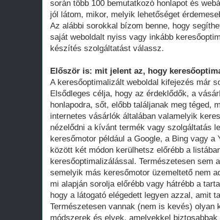
során több 100 bemutatkozó honlapot és webá
jól látom, mikor, melyik lehetőséget érdemese
Az alábbi sorokkal bízom benne, hogy segíthe
saját weboldalt nyiss vagy inkább keresőoptim
készítés szolgáltatást válassz.
Először is: mit jelent az, hogy keresőoptima
A keresőoptimalizált weboldal kifejezés már 
Elsődleges célja, hogy az érdeklődők, a vásár
honlapodra, sőt, előbb találjanak meg téged, 
internetes vásárlók általában valamelyik ker
nézelődni a kívánt termék vagy szolgáltatás le
keresőmotor például a Google, a Bing vagy a Y
között két módon kerülhetsz előrébb a listában
keresőoptimalizálással. Természetesen sem a
semelyik más keresőmotor üzemeltető nem adot
mi alapján sorolja előrébb vagy hátrébb a tarta
hogy a látogató elégedett legyen azzal, amit ta
Természetesen vannak (nem is kevés) olyan k
módszerek és elvek, amelyekkel biztosabbak 