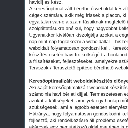
havidíj és kész.
A keresőoptimalizált bérelhető weboldal kész
cégek számára, akik még frissek a piacon, ki 
egyáltalán van-e a számításaiknak megfelelő 
szolgáltatásukra anélkül, hogy nagyobbat kell
Ugyanakkor kiválóan kiszolgálja azokat a cég
nap mint nap foglalkozni a weboldallal – hisze
weboldalt folyamatosan gondozni kell. Keresőo
készítés esetén havi fix költségért a honlap
a frissítéseket, fejlesztéseket, amelyekre szü
Teraszok / Terasztető építése bérelhető webol
Keresőoptimalizált weboldalkészítés előnye
Aki saját keresőoptimalizált weboldal készítés
számolnia havi bérleti díjjal. Természetesen ett
azokat a költségeket, amelyek egy honlap műk
szükségesek, ami a legtöbb esetben elenyésző
Hátránya, hogy folyamatosan gondoskodni kell
fejlesztő, aki rendelkezésre áll probléma ese
akárcsak egy bemutatkozó oldal esetében is 