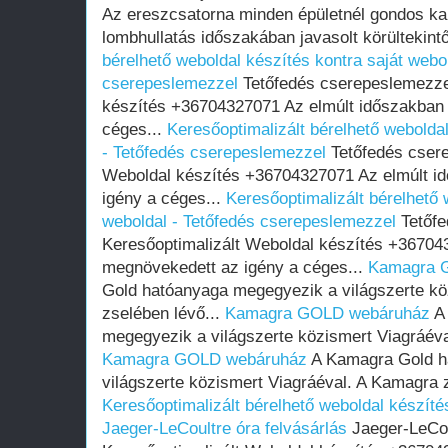
Az ereszcsatorna minden épületnél gondos kar
lombhullatás időszakában javasolt körültekintő
bérelhető weboldal készítés kontra saját webo
cserepeslemezzel
Tetőfedés cserepeslemezzel
készítés +36704327071 Az elmúlt időszakban
céges...
Keresőoptimalizált bérelhető weboldal
- Tetőfedés cserepeslemezzel
Tetőfedés csere
Weboldal készítés +36704327071 Az elmúlt i
igény a céges...
Keresőoptimalizált bérelhető 
weboldal - Tetőfedés cserepeslemezzel
Tetőfe
Keresőoptimalizált Weboldal készítés +36704
megnövekedett az igény a céges...
Kamagra 
Gold hatóanyaga megegyezik a világszerte kö
zselében lévő...
Kamagra GOLD webáruház
A 
megegyezik a világszerte közismert Viagráéva
Kamagra GOLD webáruház
A Kamagra Gold h
világszerte közismert Viagráéval. A Kamagra z
Keresőoptimalizált bérelhető weboldal készítés
Jaeger-LeCoultre óra felvásárlás
Jaeger-LeCou