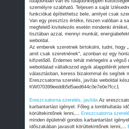
tulajdonban van és tulajdonképpen kötöttsége
személyre szabható. Teljesen a saját ízlésedr
funkciókat építtethetsz bele, amilyet csak szer
Van egy presztízs értéke, hiszen valóban a saj
megfelelő kivitelezés esetén mindenki értékel
tisztában azzal, mennyi munkát, energiabefekte
weboldal.
Az emberek szeretnek birtokolni, tudni, hogy 
amit csak szeretnének", azonban ez egy honla
kifizetődő. Érdemes tehát mérlegelni a végső d
weboldalad vállalkozod egyik alappillérét jelen
választásban, keress bizalommal és segítek m
Ereszcsatorna szerelés, javítás weboldal kés
KW070399eeddb5d5aed644c0e7e0e7fcc1
Ereszcsatorna szerelés, javítás
Az ereszcsato
karbantartást igényel. Főleg a lombhullatás i
körültekintőnek lenni,...
Ereszcsatorna szerelé
minden épületnél gondos karbantartást igényel
időszakában javasolt körültekintőnek lenni,...