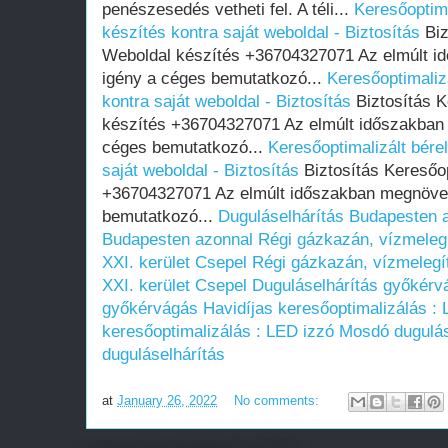
penészesedés vetheti fel. A téli...
Keresőoptima
készítés kontra saját weboldal - Biztosítás
Biz
Weboldal készítés +36704327071 Az elmúlt i
igény a céges bemutatkozó...
Keresőoptimaliz
kontra saját weboldal - Biztosítás
Biztosítás K
készítés +36704327071 Az elmúlt időszakban
céges bemutatkozó...
Keresőoptimalizált bére
saját weboldal - Biztosítás
Biztosítás Keresőop
+36704327071 Az elmúlt időszakban megnövek
bemutatkozó...
Duguláselhárítás Budapesten 
Budapesten azonnal
Régi gázkazán, vízmelegí
XXI. kerület Csepel
Régi gázkazán, vízmelegít
XXI. kerület Csepel
Duguláselhárítás győkérv
győkérvágás
Havidíjas keresőoptimalizálás :
keresőoptimalizálás : LED izzó
Mosdó dugulás
duguláselhárítás
at
January 26, 2022
No comments: