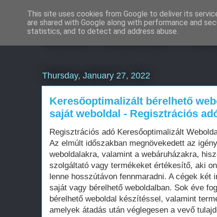
This site uses cookies from Google to deliver its servic
are shared with Google along with performance and secu
Eladó használt Pors
statistics, and to detect and address abuse.
Thursday, January 27, 2022
Keresőoptimalizált bérelhető web
saját weboldal - Regisztrációs ad
Regisztrációs adó Keresőoptimalizált Webold
Az elmúlt időszakban megnövekedett az igén
weboldalakra, valamint a webáruházakra, his
szolgáltató vagy termékeket értékesítő, aki on
lenne hosszútávon fennmaradni. A cégek két i
saját vagy bérelhető weboldalban. Sok éve fo
bérelhető weboldal készítéssel, valamint term
amelyek átadás után véglegesen a vevő tula