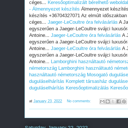
céges...
Keresőoptimalizált bérelhető weboldal
- Álmennyezet készítés
Álmennyezet készítés
készítés +36704327071 Az elmúlt időszakban
céges...
Jaeger-LeCoultre óra felvásárlás
A Ja
egyszerűen a Jaeger-LeCoultre svájci luxusór
Antoine...
Jaeger-LeCoultre óra felvásárlás
A J
egyszerűen a Jaeger-LeCoultre svájci luxusór
Antoine...
Jaeger-LeCoultre óra felvásárlás
A J
egyszerűen a Jaeger-LeCoultre svájci luxusór
Antoine...
Lamborghini használtautó németors
németország
Lamborghini használtautó néme
használtautó németország
Mosogató duguláse
duguláselhárítás
Komplett társasház duguláse
duguláselhárítás
Keresőoptimalizálás
Keresőo
at
January 23, 2022
No comments:
Saturday, January 22, 2022