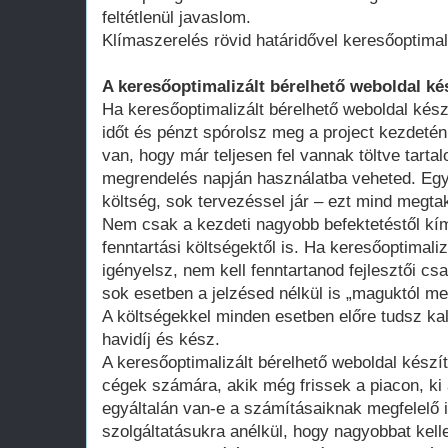
feltétlenül javaslom.
Klímaszerelés rövid határidővel keresőoptimal
A keresőoptimalizált bérelhető weboldal ké
Ha keresőoptimalizált bérelhető weboldal kész
időt és pénzt spórolsz meg a project kezdeté
van, hogy már teljesen fel vannak töltve tart
megrendelés napján használatba veheted. Egy 
költség, sok tervezéssel jár – ezt mind megtak
Nem csak a kezdeti nagyobb befektetéstől k
fenntartási költségektől is. Ha keresőoptimali
igényelsz, nem kell fenntartanod fejlesztői cs
sok esetben a jelzésed nélkül is „maguktól m
A költségekkel minden esetben előre tudsz kal
havidíj és kész.
A keresőoptimalizált bérelhető weboldal kész
cégek számára, akik még frissek a piacon, ki 
egyáltalán van-e a számításaiknak megfelelő 
szolgáltatásukra anélkül, hogy nagyobbat kell