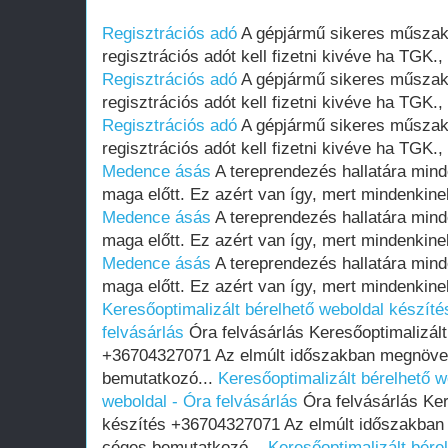
Regisztrációs adó
A gépjármű sikeres műszaki
regisztrációs adót kell fizetni kivéve ha TGK., i
Regisztrációs adó
A gépjármű sikeres műszaki
regisztrációs adót kell fizetni kivéve ha TGK., i
Regisztrációs adó
A gépjármű sikeres műszaki
regisztrációs adót kell fizetni kivéve ha TGK., i
Medence ásás
A tereprendezés hallatára minden
maga előtt. Ez azért van így, mert mindenkine
Medence ásás
A tereprendezés hallatára minden
maga előtt. Ez azért van így, mert mindenkine
Medence ásás
A tereprendezés hallatára minden
maga előtt. Ez azért van így, mert mindenkine
Keresőoptimalizált bérelhető weboldal készíté
felvásárlás
Óra felvásárlás Keresőoptimalizál
+36704327071 Az elmúlt időszakban megnövek
bemutatkozó...
Keresőoptimalizált bérelhető w
weboldal - Óra felvásárlás
Óra felvásárlás Ker
készítés +36704327071 Az elmúlt időszakban
céges bemutatkozó...
Keresőoptimalizált bére