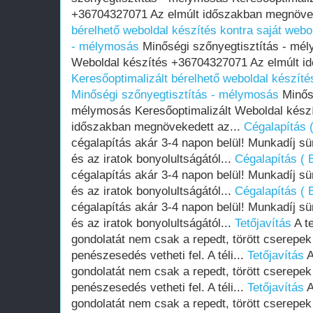
+36704327071 Az elmúlt időszakban megnövek
bérelhető weboldal készítés kontra saját webo
- mélymosás
Minőségi szőnyegtisztítás - mél
Weboldal készítés +36704327071 Az elmúlt i
Keresőoptimalizált bérelhető weboldal készítés
Minőségi szőnyegtisztítás - mélymosás
Minősé
mélymosás Keresőoptimalizált Weboldal kész
időszakban megnövekedett az...
Cégalapítás (
cégalapítás akár 3-4 napon belül! Munkadíj s
és az iratok bonyolultságától...
Cégalapítás ( B
cégalapítás akár 3-4 napon belül! Munkadíj s
és az iratok bonyolultságától...
Cégalapítás ( B
cégalapítás akár 3-4 napon belül! Munkadíj s
és az iratok bonyolultságától...
Tetőjavítás
A t
gondolatát nem csak a repedt, törött cserepek
penészesedés vetheti fel. A téli...
Tetőjavítás
A
gondolatát nem csak a repedt, törött cserepek
penészesedés vetheti fel. A téli...
Tetőjavítás
A
gondolatát nem csak a repedt, törött cserepek