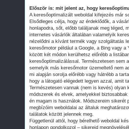
Először is: mit jelent az, hogy keresőoptima
A keresőoptimalizált weboldal kifejezés már 
Elsődleges célja, hogy az érdeklődők, a vásár
honlapodra, sőt, előbb találjanak meg téged, 
internetes vásárlók általában valamelyik ker
nézelődni a kívánt termék vagy szolgáltatás le
keresőmotor például a Google, a Bing vagy a Y
között két módon kerülhetsz előrébb a listában
keresőoptimalizálással. Természetesen sem a
semelyik más keresőmotor üzemeltető nem adot
mi alapján sorolja előrébb vagy hátrébb a tarta
hogy a látogató elégedett legyen azzal, amit ta
Természetesen vannak (nem is kevés) olyan k
módszerek és elvek, amelyekkel biztosabbak 
én magam is használok. Módszereim sikerét p
megbízóim weboldalai az általuk meghatározot
találatok között jelennek meg.
Függetlenül attól, hogy bérelhető weboldal kés
honlapon gondolkozol – sikereid megnövelésé