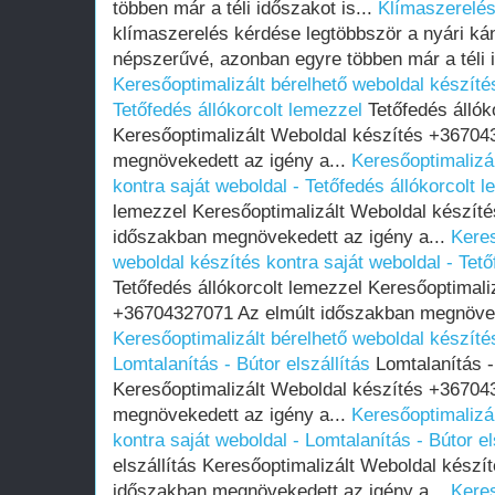
többen már a téli időszakot is...
Klímaszerelés
klímaszerelés kérdése legtöbbször a nyári kán
népszerűvé, azonban egyre többen már a téli i
Keresőoptimalizált bérelhető weboldal készítés
Tetőfedés állókorcolt lemezzel
Tetőfedés állók
Keresőoptimalizált Weboldal készítés +36704
megnövekedett az igény a...
Keresőoptimalizál
kontra saját weboldal - Tetőfedés állókorcolt 
lemezzel Keresőoptimalizált Weboldal készít
időszakban megnövekedett az igény a...
Keres
weboldal készítés kontra saját weboldal - Tető
Tetőfedés állókorcolt lemezzel Keresőoptimali
+36704327071 Az elmúlt időszakban megnöveke
Keresőoptimalizált bérelhető weboldal készítés
Lomtalanítás - Bútor elszállítás
Lomtalanítás - 
Keresőoptimalizált Weboldal készítés +36704
megnövekedett az igény a...
Keresőoptimalizál
kontra saját weboldal - Lomtalanítás - Bútor el
elszállítás Keresőoptimalizált Weboldal kész
időszakban megnövekedett az igény a...
Keres