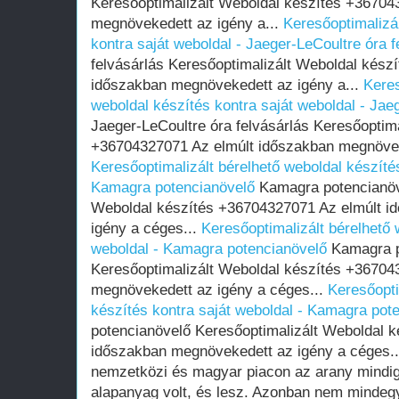
Keresőoptimalizált Weboldal készítés +36704
megnövekedett az igény a...
Keresőoptimalizál
kontra saját weboldal - Jaeger-LeCoultre óra f
felvásárlás Keresőoptimalizált Weboldal kész
időszakban megnövekedett az igény a...
Keres
weboldal készítés kontra saját weboldal - Jae
Jaeger-LeCoultre óra felvásárlás Keresőoptim
+36704327071 Az elmúlt időszakban megnöveke
Keresőoptimalizált bérelhető weboldal készítés
Kamagra potencianövelő
Kamagra potencianöve
Weboldal készítés +36704327071 Az elmúlt i
igény a céges...
Keresőoptimalizált bérelhető 
weboldal - Kamagra potencianövelő
Kamagra p
Keresőoptimalizált Weboldal készítés +36704
megnövekedett az igény a céges...
Keresőopti
készítés kontra saját weboldal - Kamagra pot
potencianövelő Keresőoptimalizált Weboldal 
időszakban megnövekedett az igény a céges.
nemzetközi és magyar piacon az arany mindig
alapanyag volt, és lesz. Azonban nem mindeg