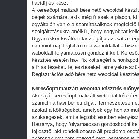
havidíj és kész.
A keresőoptimalizált bérelhető weboldal kész
cégek számára, akik még frissek a piacon, ki 
egyáltalán van-e a számításaiknak megfelelő 
szolgáltatásukra anélkül, hogy nagyobbat kell
Ugyanakkor kiválóan kiszolgálja azokat a cég
nap mint nap foglalkozni a weboldallal – hisze
weboldalt folyamatosan gondozni kell. Keresőo
készítés esetén havi fix költségért a honlap
a frissítéseket, fejlesztéseket, amelyekre szü
Regisztrációs adó bérelhető weboldal készíté
Keresőoptimalizált weboldalkészítés előnye
Aki saját keresőoptimalizált weboldal készítés
számolnia havi bérleti díjjal. Természetesen ett
azokat a költségeket, amelyek egy honlap műk
szükségesek, ami a legtöbb esetben elenyésző
Hátránya, hogy folyamatosan gondoskodni kell
fejlesztő, aki rendelkezésre áll probléma ese
akárcsak egy bemutatkozó oldal esetében is 