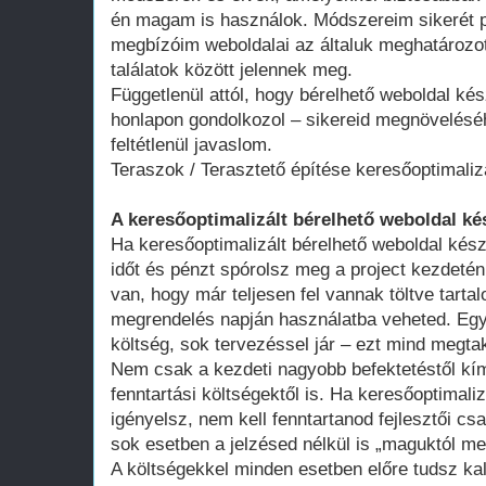
én magam is használok. Módszereim sikerét p
megbízóim weboldalai az általuk meghatározot
találatok között jelennek meg.
Függetlenül attól, hogy bérelhető weboldal kés
honlapon gondolkozol – sikereid megnövelésé
feltétlenül javaslom.
Teraszok / Terasztető építése keresőoptimaliz
A keresőoptimalizált bérelhető weboldal ké
Ha keresőoptimalizált bérelhető weboldal kész
időt és pénzt spórolsz meg a project kezdeté
van, hogy már teljesen fel vannak töltve tart
megrendelés napján használatba veheted. Egy 
költség, sok tervezéssel jár – ezt mind megtak
Nem csak a kezdeti nagyobb befektetéstől k
fenntartási költségektől is. Ha keresőoptimali
igényelsz, nem kell fenntartanod fejlesztői cs
sok esetben a jelzésed nélkül is „maguktól m
A költségekkel minden esetben előre tudsz kal