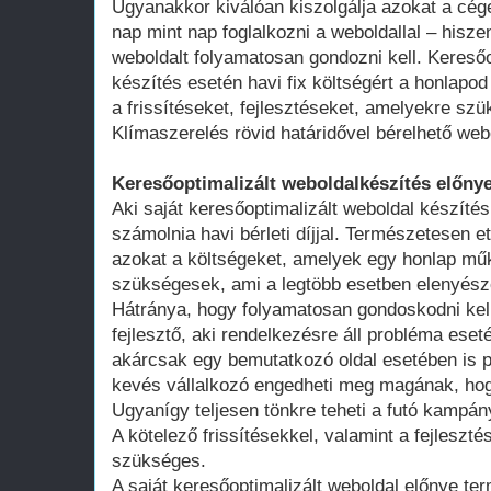
Ugyanakkor kiválóan kiszolgálja azokat a cég
nap mint nap foglalkozni a weboldallal – hisze
weboldalt folyamatosan gondozni kell. Keresőo
készítés esetén havi fix költségért a honlap
a frissítéseket, fejlesztéseket, amelyekre szü
Klímaszerelés rövid határidővel bérelhető web
Keresőoptimalizált weboldalkészítés előnye
Aki saját keresőoptimalizált weboldal készítés
számolnia havi bérleti díjjal. Természetesen ett
azokat a költségeket, amelyek egy honlap műk
szükségesek, ami a legtöbb esetben elenyésző
Hátránya, hogy folyamatosan gondoskodni kell
fejlesztő, aki rendelkezésre áll probléma ese
akárcsak egy bemutatkozó oldal esetében is 
kevés vállalkozó engedheti meg magának, hogy
Ugyanígy teljesen tönkre teheti a futó kampán
A kötelező frissítésekkel, valamint a fejleszté
szükséges.
A saját keresőoptimalizált weboldal előnye te