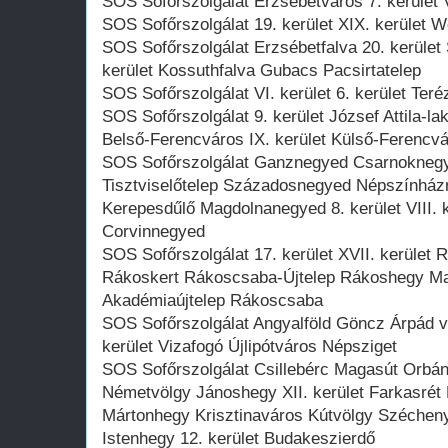
SOS Sofőrszolgálat Erzsébetváros 7. kerület V
SOS Sofőrszolgálat 19. kerület XIX. kerület W
SOS Sofőrszolgálat Erzsébetfalva 20. kerüle
kerület Kossuthfalva Gubacs Pacsirtatelep
SOS Sofőrszolgálat VI. kerület 6. kerület Ter
SOS Sofőrszolgálat 9. kerület József Attila-
Belső-Ferencváros IX. kerület Külső-Ferencv
SOS Sofőrszolgálat Ganznegyed Csarnokneg
Tisztviselőtelep Századosnegyed Népszínhá
Kerepesdűlő Magdolnanegyed 8. kerület VIII. 
Corvinnegyed
SOS Sofőrszolgálat 17. kerület XVII. kerület 
Rákoskert Rákoscsaba-Újtelep Rákoshegy M
Akadémiaújtelep Rákoscsaba
SOS Sofőrszolgálat Angyalföld Göncz Árpád vá
kerület Vizafogó Újlipótváros Népsziget
SOS Sofőrszolgálat Csillebérc Magasút Orb
Németvölgy Jánoshegy XII. kerület Farkasrét
Mártonhegy Krisztinaváros Kútvölgy Széchen
Istenhegy 12. kerület Budakeszierdő