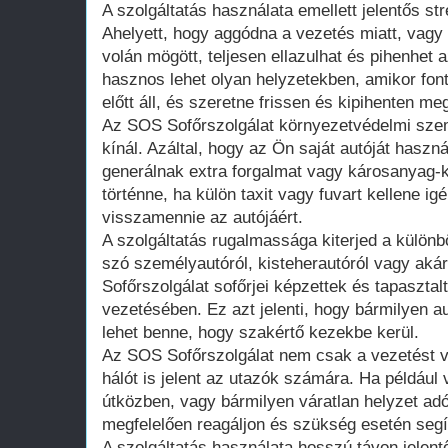
A szolgáltatás használata emellett jelentős st
Ahelyett, hogy aggódna a vezetés miatt, vagy
volán mögött, teljesen ellazulhat és pihenhet
hasznos lehet olyan helyzetekben, amikor fo
előtt áll, és szeretne frissen és kipihenten me
Az SOS Sofőrszolgálat környezetvédelmi sze
kínál. Azáltal, hogy az Ön saját autóját haszná
generálnak extra forgalmat vagy károsanyag-k
történne, ha külön taxit vagy fuvart kellene 
visszamennie az autójáért.
A szolgáltatás rugalmassága kiterjed a külön
szó személyautóról, kisteherautóról vagy aká
Sofőrszolgálat sofőrjei képzettek és tapaszta
vezetésében. Ez azt jelenti, hogy bármilyen au
lehet benne, hogy szakértő kezekbe kerül.
Az SOS Sofőrszolgálat nem csak a vezetést vál
hálót is jelent az utazók számára. Ha például 
útközben, vagy bármilyen váratlan helyzet adó
megfelelően reagáljon és szükség esetén segí
A szolgáltatás használata hosszú távon jelent