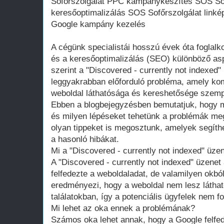
Sofőrszolgálat PPC kampánykészítés SOS Sof
keresőoptimalizálás SOS Sofőrszolgálat linké
Google kampány kezelés
A cégünk specialistái hosszú évek óta foglalk
és a keresőoptimalizálás (SEO) különböző asp
szerint a "Discovered - currently not indexed"
leggyakrabban előforduló probléma, amely ko
weboldal láthatósága és kereshetősége szemp
Ebben a blogbejegyzésben bemutatjuk, hogy m
és milyen lépéseket tehetünk a problémák me
olyan tippeket is megosztunk, amelyek segíthe
a hasonló hibákat.
Mi a "Discovered - currently not indexed" üze
A "Discovered - currently not indexed" üzenet 
felfedezte a weboldaladat, de valamilyen okbó
eredményezi, hogy a weboldal nem lesz láthat
találatokban, így a potenciális ügyfelek nem fo
Mi lehet az oka ennek a problémának?
Számos oka lehet annak, hogy a Google felfe