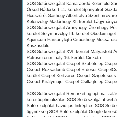
SOS Sofőrszolgálat Kamaraerdő Kelenföld Sa
Örsöd Nádorkert 11. kerület Spanyolrét Gazd
Hosszúrét Sashegy Albertfalva Szentimreváro
Kelenvölgy Madárhegy XI. kerület Lágymány
SOS Sofőrszolgálat Aranyhegy-Ürömhegy-Péte
kerület Solymárvölgy III. kerület Óbudaiszig
Aquincum Harsánylejtő Csúcshegy Mocsáros
Kaszásdűlő
SOS Sofőrszolgálat XVI. kerület Mátyásföld 
Rákosszentmihály 16. kerület Cinkota
SOS Sofőrszolgálat Csepel-Szabótelep Csepe
Csepel-Rózsadomb Csepel-Erdősor CsepelCsep
kerület Csepel-Kertváros Csepel-Szigetcsúcs
Csepel-Királymajor Csepel-Csillagtelep Csepe
SOS Sofőrszolgálat Remarketing optimalizálás
keresőoptimalizálás SOS Sofőrszolgálat web
Sofőrszolgálat havidíjas linképítés SOS Sofőrsz
ügynökség SOS Sofőrszolgálat Google kereső