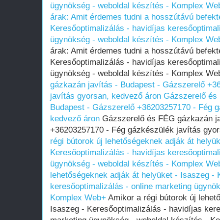
ügynökség - weboldal készítés - Komplex We
árak: Amit érdemes tudni a hosszútávú befekte
Keresőoptimalizálás - havidíjas keresőoptimal
ügynökség - weboldal készítés - Komplex We
árak: Amit érdemes tudni a hosszútávú befekte
Keresőoptimalizálás - havidíjas keresőoptimal
ügynökség - weboldal készítés - Komplex W
gázkazán javítás - Budapest - Gázszerelő +
javítás gyorsan, kedvező áron
Gázszerelő és 
Budapest - Gázszerelő +36203257170 - Fég gá
kedvező áron
Gázszerelő és FÉG gázkazán jav
+36203257170 - Fég gázkészülék javítás gyo
régi bútorok új lehetőségeknek adják át helyük
Keresőoptimalizálás - havidíjas keresőoptimal
ügynökség - weboldal készítés - Komplex We
lehetőségeknek adják át helyüket - Isaszeg - 
keresőoptimalizálás - online marketing ügynök
Komplex Web+
Amikor a régi bútorok új lehet
Isaszeg - Keresőoptimalizálás - havidíjas kere