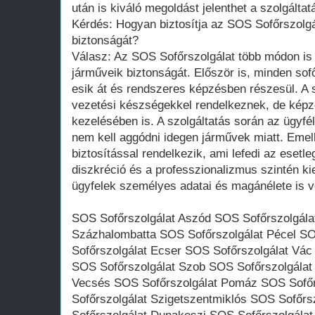
után is kiváló megoldást jelenthet a szolgáltat
Kérdés: Hogyan biztosítja az SOS Sofőrszolgá
biztonságát?
Válasz: Az SOS Sofőrszolgálat több módon is 
járműveik biztonságát. Először is, minden sof
esik át és rendszeres képzésben részesül. A 
vezetési készségekkel rendelkeznek, de képz
kezelésében is. A szolgáltatás során az ügyfél
nem kell aggódni idegen járművek miatt. Emelle
biztosítással rendelkezik, ami lefedi az esetl
diszkréció és a professzionalizmus szintén ki
ügyfelek személyes adatai és magánélete is 
SOS Sofőrszolgálat Aszód SOS Sofőrszolgála
Százhalombatta SOS Sofőrszolgálat Pécel S
Sofőrszolgálat Ecser SOS Sofőrszolgálat Vác
SOS Sofőrszolgálat Szob SOS Sofőrszolgálat
Vecsés SOS Sofőrszolgálat Pomáz SOS Sofőrs
Sofőrszolgálat Szigetszentmiklós SOS Sofőr