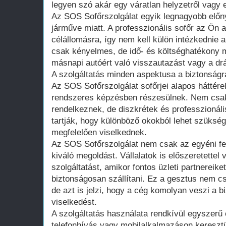
legyen szó akár egy váratlan helyzetről vagy 
Az SOS Sofőrszolgálat egyik legnagyobb előn
járműve miatt. A professzionális sofőr az Ön au
célállomásra, így nem kell külön intézkednie 
csak kényelmes, de idő- és költséghatékony me
másnapi autóért való visszautazást vagy a drá
A szolgáltatás minden aspektusa a biztonságr
Az SOS Sofőrszolgálat sofőrjei alapos háttére
rendszeres képzésben részesülnek. Nem csak
rendelkeznek, de diszkrétek és professzionális
tartják, hogy különböző okokból lehet szükség
megfelelően viselkednek.
Az SOS Sofőrszolgálat nem csak az egyéni fe
kiváló megoldást. Vállalatok is előszeretettel 
szolgáltatást, amikor fontos üzleti partnereike
biztonságosan szállítani. Ez a gesztus nem c
de azt is jelzi, hogy a cég komolyan veszi a b
viselkedést.
A szolgáltatás használata rendkívül egyszerű 
telefonhívás vagy mobilalkalmazáson keresztül