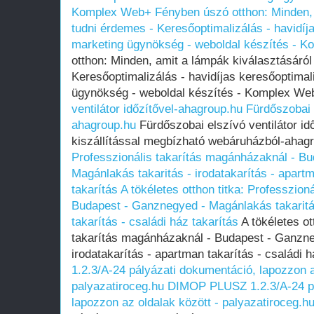
Komplex Web+
Fényben úszó otthon: Minden, 
tudni érdemes - Keresőoptimalizálás - havidíja
marketing ügynökség - weboldal készítés - 
otthon: Minden, amit a lámpák kiválasztásáról
Keresőoptimalizálás - havidíjas keresőoptimal
ügynökség - weboldal készítés - Komplex W
ventilátor időzítővel-ahagroup.hu
Fürdőszobai e
ahagroup.hu
Fürdőszobai elszívó ventilátor id
kiszállítással megbízható webáruházból-ahag
Professzionális takarítás magánházaknál - B
Magánlakás takaritás - irodatakarítás - apartm
takarítás
A tökéletes otthon titka: Professzio
Budapest - Ganznegyed - Magánlakás takaritás
takarítás - családi ház takarítás
A tökéletes ot
takarítás magánházaknál - Budapest - Ganzne
irodatakarítás - apartman takarítás - családi 
1.2.3/A-24 pályázati dokumentáció, lapozzon a
palyazatiroceg.hu
DIMOP PLUSZ 1.2.3/A-24 pá
lapozzon az oldalak között - palyazatiroceg.h