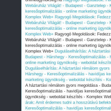
Webáruház Világát! - Budapest - Ganztelep - K
keresőoptimalizálás - online marketing ügynök
Komplex Web+
Ragyogó Megoldások: Fedezze
Webáruház Világát! - Budapest - Ganztelep - K
keresőoptimalizálás - online marketing ügynök
Komplex Web+
Ragyogó Megoldások: Fedezze
Webáruház Világát! - Budapest - Ganztelep - K
keresőoptimalizálás - online marketing ügynök
Komplex Web+
Duguláselhárítás: A háztartás
Budapest - Hárshegy - Keresőoptimalizálás - h
online marketing ügynökség - weboldal készí
Duguláselhárítás: A háztartási rémálom gyors
Hárshegy - Keresőoptimalizálás - havidíjas ke
marketing ügynökség - weboldal készítés - 
A háztartási rémálom gyors megoldása - Buda
Keresőoptimalizálás - havidíjas keresőoptimal
ügynökség - weboldal készítés - Komplex W
árak: Amit érdemes tudni a hosszútávú befekte
Keresőoptimalizálás - havidíjas keresőoptimal