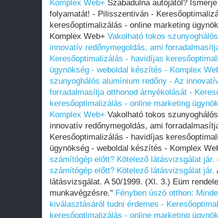
Komplex Web+
Szabadulna autójától? Ismerje
folyamatát! - Pilisszentiván - Keresőoptimalizá
keresőoptimalizálás - online marketing ügynök
Komplex Web+
Vakolható tokos szunyoghálós
innovatív redőnymegoldás, ami forradalmasítj
Keresőoptimalizálás - havidíjas keresőoptimal
ügynökség - weboldal készítés - Komplex We
szunyoghálós alumínium redőny - Az innovatí
forradalmasítja otthonod árnyékolását - Kereső
keresőoptimalizálás - online marketing ügynök
Komplex Web+
Vakolható tokos szunyoghálós
innovatív redőnymegoldás, ami forradalmasítj
Keresőoptimalizálás - havidíjas keresőoptimal
ügynökség - weboldal készítés - Komplex W
számítógép előtt? Kötelező látásvizsgálat jár.
számítógép előtt? Kötelező látásvizsgálat jár.
látásvizsgálat. A 50/1999. (XI. 3.) Eüm rendele
munkavégzésre."
Fényben úszó otthon: Minde
kiválasztásáról tudni érdemes - Keresőoptimal
keresőoptimalizálás - online marketing ügynök