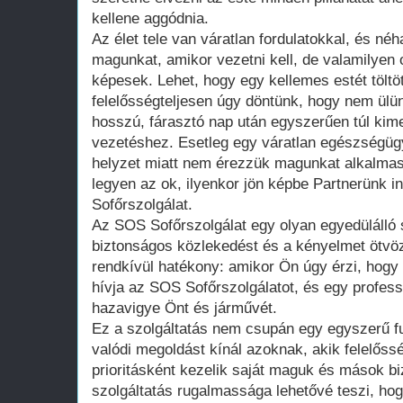
kellene aggódnia.
Az élet tele van váratlan fordulatokkal, és néh
magunkat, amikor vezetni kell, de valamilyen 
képesek. Lehet, hogy egy kellemes estét töltö
felelősségteljesen úgy döntünk, hogy nem ülü
hosszú, fárasztó nap után egyszerűen túl kim
vezetéshez. Esetleg egy váratlan egészségüg
helyzet miatt nem érezzük magunkat alkalmas
legyen az ok, ilyenkor jön képbe Partnerünk 
Sofőrszolgálat.
Az SOS Sofőrszolgálat egy olyan egyedülálló 
biztonságos közlekedést és a kényelmet ötvö
rendkívül hatékony: amikor Ön úgy érzi, hogy
hívja az SOS Sofőrszolgálatot, és egy profess
hazavigye Önt és járművét.
Ez a szolgáltatás nem csupán egy egyszerű f
valódi megoldást kínál azoknak, akik felelőss
prioritásként kezelik saját maguk és mások bi
szolgáltatás rugalmassága lehetővé teszi, ho