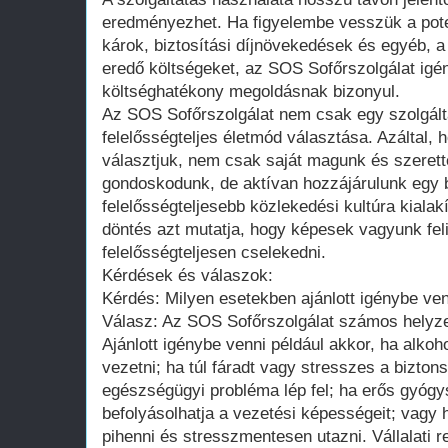
eredményezhet. Ha figyelembe vesszük a poten
károk, biztosítási díjnövekedések és egyéb, 
eredő költségeket, az SOS Sofőrszolgálat igé
költséghatékony megoldásnak bizonyul.
Az SOS Sofőrszolgálat nem csak egy szolgál
felelősségteljes életmód választása. Azáltal, 
választjuk, nem csak saját magunk és szerett
gondoskodunk, de aktívan hozzájárulunk egy 
felelősségteljesebb közlekedési kultúra kialak
döntés azt mutatja, hogy képesek vagyunk feli
felelősségteljesen cselekedni.
Kérdések és válaszok:
Kérdés: Milyen esetekben ajánlott igénybe ve
Válasz: Az SOS Sofőrszolgálat számos helyzet
Ajánlott igénybe venni például akkor, ha alkoh
vezetni; ha túl fáradt vagy stresszes a bizto
egészségügyi probléma lép fel; ha erős gyógys
befolyásolhatja a vezetési képességeit; vagy
pihenni és stresszmentesen utazni. Vállalati 