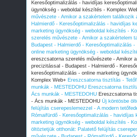
Keresőoptimalizálás - havidíjas keresőoptimal
ügynökség - weboldal készítés - Komplex W
művészete - Amikor a szakértelem találkozik a
Halmierdő - Keresőoptimalizálás - havidíjas ke
marketing ügynökség - weboldal készítés - 
szerelés művészete - Amikor a szakértelem tal
Budapest - Halmierdő - Keresőoptimalizálás - 
online marketing ügynökség - weboldal készí
ereszcsatorna szerelés művészete - Amikor a 
precizitással - Budapest - Halmierdő - Keresőo
keresőoptimalizálás - online marketing ügynök
Komplex Web+
Ereszcsatorna tisztítás - Tető
munkák - MESTEDOHU
Ereszcsatorna tisztítá
Ács munkák - MESTEDOHU
Ereszcsatorna tis
- Ács munkák - MESTEDOHU
Új köntösbe ölt
felújítás cserepeslemezzel - A modern tetőfe
Rómaifürdő - Keresőoptimalizálás - havidíjas 
marketing ügynökség - weboldal készítés - 
öltöztetjük otthonát: Palatető felújítás csere
művészete - Budapest - Rómaifürdő - Keresőop