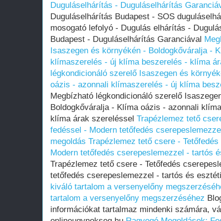
Duguláselhárítás - Duguláselhárítás Garanciá
Duguláselhárítás Budapest - SOS duguláselhár
mosogató lefolyó - Dugulás elhárítás - Dugulá
Budapest - Duguláselhárítás Garanciával
Megb
Isaszegen és környékén - Boldogkőváralja - K
klímaszerelés - új klíma beszerelés - klíma á
légkondicionáló szerelő Isaszegen és környék
oázis - azonnali klímaszerelés - új klíma besz
Megbízható légkondicionáló szerelő Isaszege
Boldogkőváralja - Klíma oázis - azonnali klíma
klíma árak szereléssel
Trapézlemez tető cser
fedéssel - Modern tetőfedés cserepeslemezzel 
megoldás
Trapézlemez tető csere - Tetőfedés
Modern tetőfedés cserepeslemezzel - tartós 
Trapézlemez tető csere - Tetőfedés cserepes
tetőfedés cserepeslemezzel - tartós és eszté
kiváló tartalom a versenyelőny megszerzéséh
tartalom a versenyelőny megszerzéséhez
Blog
információkat tartalmaz mindenki számára, vár
onlineugynokseg.hu
Ragyogó Megoldások: Fed