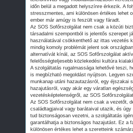
időn belül a megadott helyszínre érkezik. A 
stresszmentes, ami különösen értékes lehet o
ember már amúgy is feszült vagy fáradt.
Az SOS Sofőrszolgálat nem csak a közúti bizt
társadalmi szempontból is jelentős szerepet já
használatával csökkenthető az ittas vezetés 
mindig komoly problémát jelent sok országban
alternatívát kínál, az SOS Sofőrszolgálat aktí
felelősségteljesebb közlekedési kultúra kialak
A szolgáltatás rugalmassága lehetővé teszi, 
is megbízható megoldást nyújtson. Legyen sz
munkanap utáni hazautazásról, egy éjszakai s
hazajutásról, vagy akár egy váratlan egészsé
vezetésképtelenségről, az SOS Sofőrszolgálat
Az SOS Sofőrszolgálat nem csak a vezetőt, de
családtagjaival vagy barátaival utazik, és úgy
tud biztonságosan vezetni, a szolgáltatás ig
garantálhatja a biztonságos hazajutást. Ez a 
különösen értékes lehet a szeretteink számár