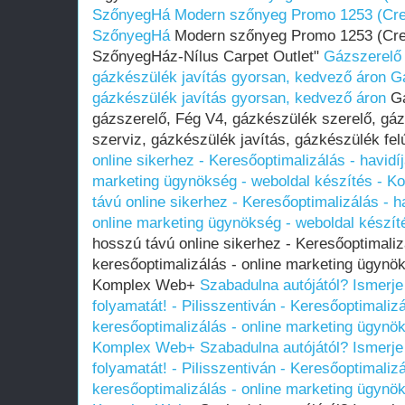
SzőnyegHá
Modern szőnyeg Promo 1253 (Cr
SzőnyegHá
Modern szőnyeg Promo 1253 (Cr
SzőnyegHáz-Nílus Carpet Outlet"
Gázszerelő
gázkészülék javítás gyorsan, kedvező áron
G
gázkészülék javítás gyorsan, kedvező áron
Gá
gázszerelő, Fég V4, gázkészülék szerelő, gá
szerviz, gázkészülék javítás, gázkészülék fel
online sikerhez - Keresőoptimalizálás - havidí
marketing ügynökség - weboldal készítés - 
távú online sikerhez - Keresőoptimalizálás - h
online marketing ügynökség - weboldal készí
hosszú távú online sikerhez - Keresőoptimaliz
keresőoptimalizálás - online marketing ügynök
Komplex Web+
Szabadulna autójától? Ismerje
folyamatát! - Pilisszentiván - Keresőoptimalizá
keresőoptimalizálás - online marketing ügynök
Komplex Web+
Szabadulna autójától? Ismerje
folyamatát! - Pilisszentiván - Keresőoptimalizá
keresőoptimalizálás - online marketing ügynök