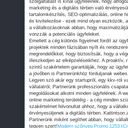
szolgáltatást is kínál ügyfeleinek, hogy átfog
marketing és a digitális térben való érvényesü
tartalomkészítés, SEO-optimalizálás, online 
és kivitelezése - ezek mind olyan eszközök, 
a vállalkozásoknak abban, hogy maximalizáljá
vonzzák a potenciális ügyfeleket.
Emellett a cég különös figyelmet fordít az ügyf
projektek minden fázisában nyílt és rendszer
megrendelőkkel, hogy biztosítsák, hogy a vé
illeszkedjen az elképzeléseikhez. A proaktív
szintű szakértelem garantálják, hogy az ügyfe
a jövőben is Partnerünkhöz forduljanak webes 
Legyen szó akár egy startupról, egy kkv-ról v
vállalatról, Partnerünk professzionális csapat
megoldásokat alkotni minden ügyfelének. A we
online marketing területéig - a cég minden s
szakértelmet felvonultat ahhoz, hogy a vállal
érvényesüljenek a digitális térben. Kattintson 
Partnerünk miként segíthet abban, hogy vállal
tegyen szert!
Modern szőnyeg Promo 1253 (C