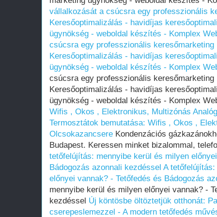
marketing ügynökség - weboldal készítés -
vállalkozását a csúcsra egy professzionális 
Keresőoptimalizálás - havidíjas keresőoptimal
ügynökség - weboldal készítés - Komplex We
csúcsra egy professzionális keresőmarketing
Keresőoptimalizálás - havidíjas keresőoptimal
ügynökség - weboldal készítés - Komplex We
csúcsra egy professzionális keresőmarketing
Keresőoptimalizálás - havidíjas keresőoptimal
ügynökség - weboldal készítés - Komplex W
Wifis , Okos , Elektronikus, Multizónás Anal
Termosztátok bemutatása: Wifis , Okos , Elekt
Olcsokazancsere
Kondenzációs gázkazánokho
Budapest. Keressen minket bizalommal, telefo
tetőfelújítás: mennyibe kerül és milyen előnye
Bádogozás azonnali kezdéssel
A tetőfelújítás
előnyei vannak? - Tetőfedés és Bádogozás az
mennyibe kerül és milyen előnyei vannak? - 
kezdéssel
Új köntösbe öltöztetjük otthonát: Pal
cserepeslemezzel - A modern tetőfedés művés