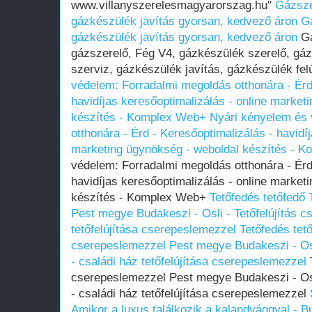
www.villanyszerelesmagyarorszag.hu"
Gázsze
gázkészülék javítás gyorsan, kedvező áron
G
gázkészülék javítás gyorsan, kedvező áron
Gá
gázszerelő, Fég V4, gázkészülék szerelő, gá
szerviz, gázkészülék javítás, gázkészülék fel
védelem: Forradalmi megoldás otthonára - Érd
havidíjas keresőoptimalizálás - online market
készítés - Komplex Web+
Nyári kényelem és 
otthonára - Érd - Keresőoptimalizálás - havidí
marketing ügynökség - weboldal készítés - 
védelem: Forradalmi megoldás otthonára - Érd
havidíjas keresőoptimalizálás - online market
készítés - Komplex Web+
Tetőfedés tetőfedő
Pest megye Budakeszi - Osli - Tetőfelújítás c
tetőfelújítása cserepeslemezzel
Tetőfedés tet
cserepeslemezzel Pest megye Budakeszi - Osl
- családi ház tetőfelújítása cserepeslemezzel
T
cserepeslemezzel Pest megye Budakeszi - Osl
- családi ház tetőfelújítása cserepeslemezzel
Amikor a luxus találkozik a kalandvággyal - 