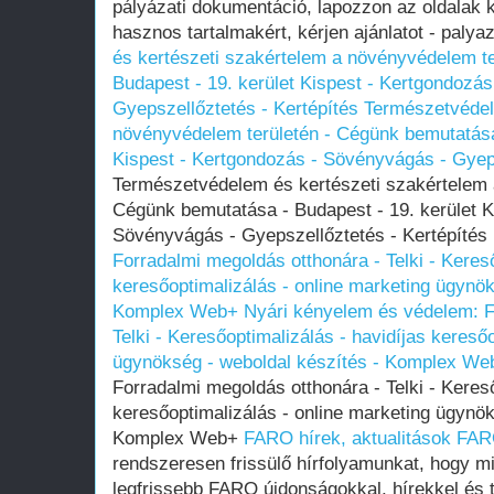
pályázati dokumentáció, lapozzon az oldalak k
hasznos tartalmakért, kérjen ajánlatot - palya
és kertészeti szakértelem a növényvédelem t
Budapest - 19. kerület Kispest - Kertgondozá
Gyepszellőztetés - Kertépítés
Természetvédel
növényvédelem területén - Cégünk bemutatása 
Kispest - Kertgondozás - Sövényvágás - Gyeps
Természetvédelem és kertészeti szakértelem 
Cégünk bemutatása - Budapest - 19. kerület K
Sövényvágás - Gyepszellőztetés - Kertépítés
Forradalmi megoldás otthonára - Telki - Kereső
keresőoptimalizálás - online marketing ügynök
Komplex Web+
Nyári kényelem és védelem: F
Telki - Keresőoptimalizálás - havidíjas kereső
ügynökség - weboldal készítés - Komplex We
Forradalmi megoldás otthonára - Telki - Kereső
keresőoptimalizálás - online marketing ügynök
Komplex Web+
FARO hírek, aktualitások
FARO
rendszeresen frissülő hírfolyamunkat, hogy 
legfrissebb FARO újdonságokkal, hírekkel és 