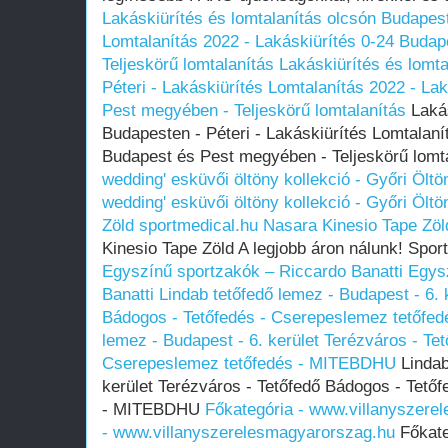
Lakáskiürítés és lomtalanítás olcsón Budapest
Lomtalanítás‎ 2022 - Lakáskiürítés 0-24 Budap
Teljeskörű lomtalanítás
Lakáskiürítés és lomt
Péteri - Lakáskiürítés Lomtalanítás‎ 2022 - La
Pest megyében‎ - Teljeskörű lomtalanítás
Lakás
Budapesten - Péteri - Lakáskiürítés Lomtalanít
Budapest és Pest megyében‎ - Teljeskörű lomt
wedding' esküvői öltöny kollekció - Győri Ölt
wedding' esküvői öltöny kollekció - Győri Ölt
Zöld sportmedical.hu
Nasara Kinesio Tape Zöl
Kinesio Tape Zöld A legjobb áron nálunk! Spor
Egyszínű sportzakók – Riccardo Banatti
Egys
Banatti
Lindab tetőfedő lemez - Budapest - 6. 
Bádogos - Tetőfedés - Cserepeslemez tetőf
lemez - Budapest - 6. kerület Terézváros - Te
Cserepeslemez tetőfedés - MITEBDHU
Lindab
kerület Terézváros - Tetőfedő Bádogos - Tető
- MITEBDHU
Főkategória - www.villanyszere
- www.villanyszerelesmagyarorszag.hu
Főkate