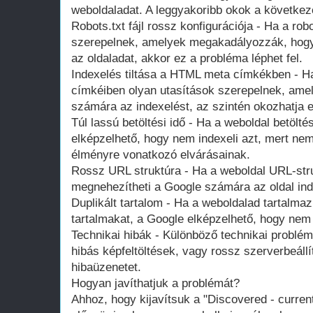
weboldaladat. A leggyakoribb okok a következ
Robots.txt fájl rossz konfigurációja - Ha a robo
szerepelnek, amelyek megakadályozzák, hogy 
az oldaladat, akkor ez a probléma léphet fel.
Indexelés tiltása a HTML meta címkékben - H
címkéiben olyan utasítások szerepelnek, amel
számára az indexelést, az szintén okozhatja e
Túl lassú betöltési idő - Ha a weboldal betöltés
elképzelhető, hogy nem indexeli azt, mert nem
élményre vonatkozó elvárásainak.
Rossz URL struktúra - Ha a weboldal URL-str
megnehezítheti a Google számára az oldal ind
Duplikált tartalom - Ha a weboldalad tartalma
tartalmakat, a Google elképzelhető, hogy nem 
Technikai hibák - Különböző technikai problémá
hibás képfeltöltések, vagy rossz szerverbeáll
hibaüzenetet.
Hogyan javíthatjuk a problémát?
Ahhoz, hogy kijavítsuk a "Discovered - curren