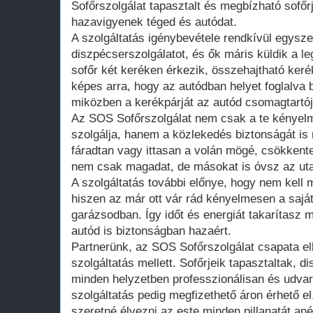
Sofőrszolgálat tapasztalt és megbízható sofőrj
hazavigyenek téged és autódat.
A szolgáltatás igénybevétele rendkívül egysze
diszpécserszolgálatot, és ők máris küldik a le
sofőr két keréken érkezik, összehajtható keré
képes arra, hogy az autódban helyet foglalva
miközben a kerékpárját az autód csomagtartójá
Az SOS Sofőrszolgálat nem csak a te kényel
szolgálja, hanem a közlekedés biztonságát is 
fáradtan vagy ittasan a volán mögé, csökkent
nem csak magadat, de másokat is óvsz az ut
A szolgáltatás további előnye, hogy nem kell
hiszen az már ott vár rád kényelmesen a sajá
garázsodban. Így időt és energiát takarítasz 
autód is biztonságban hazaért.
Partnerünk, az SOS Sofőrszolgálat csapata el
szolgáltatás mellett. Sofőrjeik tapasztaltak, 
minden helyzetben professzionálisan és udvar
szolgáltatás pedig megfizethető áron érhető el,
szeretné élvezni az este minden pillanatát ané