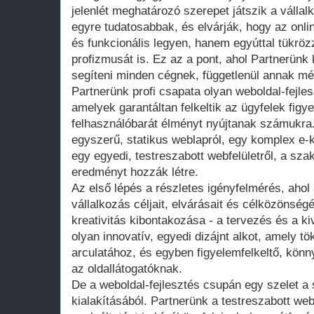
jelenlét meghatározó szerepet játszik a válla
egyre tudatosabbak, és elvárják, hogy az onli
és funkcionális legyen, hanem egyúttal tükröz
profizmusát is. Ez az a pont, ahol Partnerünk 
segíteni minden cégnek, függetlenül annak mére
Partnerünk profi csapata olyan weboldal-fejle
amelyek garantáltan felkeltik az ügyfelek figy
felhasználóbarát élményt nyújtanak számukra
egyszerű, statikus weblapról, egy komplex e
egy egyedi, testreszabott webfelületről, a sza
eredményt hozzák létre.
Az első lépés a részletes igényfelmérés, ahol
vállalkozás céljait, elvárásait és célközönség
kreativitás kibontakozása - a tervezés és a ki
olyan innovatív, egyedi dizájnt alkot, amely t
arculatához, és egyben figyelemfelkeltő, könny
az oldallátogatóknak.
De a weboldal-fejlesztés csupán egy szelet a s
kialakításából. Partnerünk a testreszabott we