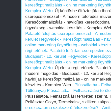
keresőoptimalizálás - online marketing ügynök
Komplex Web+
Új köntösbe öltöztetjük otthonát
cserepeslemezzel - A modern tetőfedés művés
Keresőoptimalizálás - havidíjas keresőoptimal
ügynökség - weboldal készítés - Komplex W
Palatető felújítás cserepeslemezzel - A mode
kerület Hegyvidék - Keresőoptimalizálás - hav
online marketing ügynökség - weboldal készí
régi tetőnek: Palatető felújítás cserepesleme
Budapest - 12. kerület Hegyvidék - Keresőopti
keresőoptimalizálás - online marketing ügynök
Komplex Web+
Új élet a régi tetőnek: Palatet
modern megoldás - Budapest - 12. kerület Heg
havidíjas keresőoptimalizálás - online market
készítés - Komplex Web+
Plüssállatba - Felha
Töltőanyag
Plüssállatba - Felhasználási terüle
Plüssállatba, Felhasználási területek szerint, 
Poliészter Golyó, Termékeink, szilikonizaltpol
ereszcsatorna szakszerű felszerelése? - Amit 