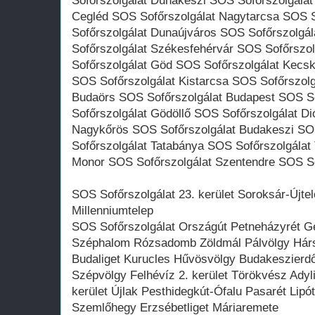
Sofőrszolgálat Dunakeszi SOS Sofőrszolgálat
Cegléd SOS Sofőrszolgálat Nagytarcsa SOS 
Sofőrszolgálat Dunaújváros SOS Sofőrszolgá
Sofőrszolgálat Székesfehérvár SOS Sofőrszo
Sofőrszolgálat Göd SOS Sofőrszolgálat Kecs
SOS Sofőrszolgálat Kistarcsa SOS Sofőrszolg
Budaörs SOS Sofőrszolgálat Budapest SOS S
Sofőrszolgálat Gödöllő SOS Sofőrszolgálat D
Nagykőrös SOS Sofőrszolgálat Budakeszi SO
Sofőrszolgálat Tatabánya SOS Sofőrszolgálat 
Monor SOS Sofőrszolgálat Szentendre SOS So
SOS Sofőrszolgálat 23. kerület Soroksár-Újtel
Millenniumtelep
SOS Sofőrszolgálat Országút Petneházyrét G
Széphalom Rózsadomb Zöldmál Pálvölgy Hárs
Budaliget Kurucles Hűvösvölgy Budakeszierd
Szépvölgy Felhévíz 2. kerület Törökvész Adyli
kerület Újlak Pesthidegkút-Ófalu Pasarét Lip
Szemlőhegy Erzsébetliget Máriaremete