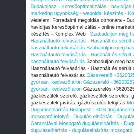
Budakalász - Keresőoptimalizálás - havidíjas 
marketing ügynökség - weboldal készítés - 
védelem: Forradalmi megoldás otthonára - Bud
havidíjas keresőoptimalizálás - online market
készítés - Komplex Web+
Szabaduljon meg has
Használtautó felvásárlás - Használt és sérült
használtautó felvásárlás
Szabaduljon meg hasz
Használtautó felvásárlás - Használt és sérült
használtautó felvásárlás
Szabaduljon meg haszn
Használtautó felvásárlás - Használt és sérült
használtautó felvásárlás
Gázszerelő +3620325
gyorsan, kedvező áron
Gázszerelő +36203257
gyorsan, kedvező áron
Gázszerelés +36203257
gázkészülék szerelő, gázkészülék szerelés, 
gázkészülék javítás, gázkészülék felújítás
Mos
Duguláselhárítás Budapest - SOS duguláselhár
mosogató lefolyó - Dugulás elhárítás - Dugulá
Garanciával
Mosogató duguláselhárítás - Dug
duguláselhárítás - duguláselhárítás mosogató l