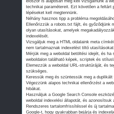
először is alaposan meg kell vizsgálnunk a we
technikai paramétereit. Ezt követően a feltárt
lépéseket kell megtennünk.
Néhány hasznos tipp a probléma megoldásáh
Ellenőrizzük a robots.txt fájlt, és győződjünk
olyan utasításokat, amelyek megakadályozzák
indexelését.
Vizsgáljuk meg a HTML oldalaink meta címkéi
nem tartalmaznak indexelést tiltó utasításokat
Mérjük meg a weboldal betöltési idejét, és ha 
weboldalon található képek, scriptek és stílusl
Elemezzük a weboldal URL-struktúráját, és t
szükséges.
Keressük meg és szüntessük meg a duplikált 
Végezzünk alapos technikai ellenőrzést a webol
hibákat.
Használjuk a Google Search Console eszköz
weboldal indexelési állapotát, és azonosítsuk 
Rendszeres tartalomfrissítéssel és új tartal
Google-t, hogy gyakrabban bejárja és indexelj