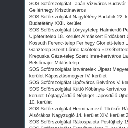
SOS Sofőrszolgálat Tabán Víziváros Budavár Vá
Gellérthegy Krisztinaváros
SOS Sofőrszolgálat Nagytétény Budafok 22. k
Budatétény XXII. kerület
SOS Sofőrszolgálat Lónyaytelep Halmierdő P
Újpéteritelep 18. kerület Almáskert Erdősker
Kossuth Ferenc-telep Ferihegy Gloriett-telep 
Ganztelep Szent Lőrinc-lakótelep Erzsébettel
Krepuska Géza-telep Szent Imre-kertváros Lak
Belsőmajor Miklóstelep
SOS Sofőrszolgálat Istvántelek Újpest Megye
kerület Káposztásmegyer IV. kerület
SOS Sofőrszolgálat Lipótváros Belváros V. kerü
SOS Sofőrszolgálat Kúttó Kőbánya-Kertváros 
kerület Téglagyárdűlő Népliget Laposdűlő Újh
10. kerület
SOS Sofőrszolgálat Herminamező Törökőr Rák
Alsórákos Nagyzugló 14. kerület XIV. kerület
SOS Sofőrszolgálat Rákospalota Pestújhely 15.