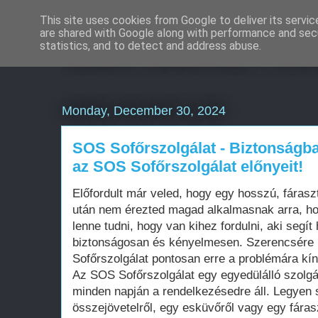
This site uses cookies from Google to deliver its servic
are shared with Google along with performance and secu
Eladó használt Pors
statistics, and to detect and address abuse.
Monday, December 30, 2024
SOS Sofőrszolgálat - Biztonságba
az SOS Sofőrszolgálat előnyeit!
Előfordult már veled, hogy egy hosszú, fáras
után nem érezted magad alkalmasnak arra, hog
lenne tudni, hogy van kihez fordulni, aki segít
biztonságosan és kényelmesen. Szerencsére
Sofőrszolgálat pontosan erre a problémára kí
Az SOS Sofőrszolgálat egy egyedülálló szolgá
minden napján a rendelkezésedre áll. Legyen 
összejövetelről, egy esküvőről vagy egy fár